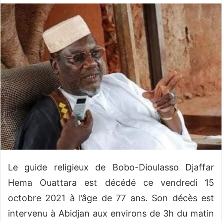
o
y
e
r
u
n
c
o
u
r
r
i
e
l
Le guide religieux de Bobo-Dioulasso Djaffar
Hema Ouattara est décédé ce vendredi 15
octobre 2021 à l’âge de 77 ans. Son décès est
intervenu à Abidjan aux environs de 3h du matin