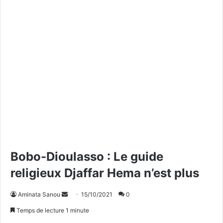
Bobo-Dioulasso : Le guide
religieux Djaffar Hema n’est plus
Aminata Sanou
E
15/10/2021
0
n
Temps de lecture 1 minute
v