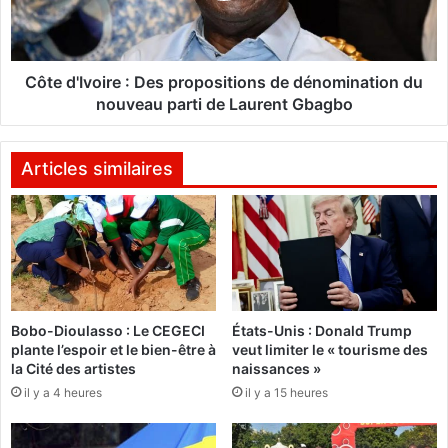
r
I
a
v
t
o
i
i
Côte d'Ivoire : Des propositions de dénomination du
o
r
nouveau parti de Laurent Gbagbo
n
e
d
:
u
D
Articles similaires
c
e
l
s
i
p
m
r
a
o
t
p
d
o
Bobo-Dioulasso : Le CEGECI
États-Unis : Donald Trump
e
s
plante l’espoir et le bien-être à
veut limiter le « tourisme des
s
i
la Cité des artistes
naissances »
a
t
il y a 4 heures
il y a 15 heures
f
i
f
o
a
n