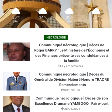
k
n
a
m
30
34
35
35
℃
℃
℃
℃
dim
lun
mar
mer
NÉCROLOGIE
Communiqué nécrologique | Décès de
Roger BARRY : Le Ministère de l’Économie et
des Finances présente ses condoléances à
la famille
il y a 2 semaines
Communiqué nécrologique | Décès du
Général de Division Nabéré Honoré TRAORÉ
: Remerciements
03/07/2026
Communiqué nécrologique | Décès de son
Excellence Dramane YAMEOGO : Faire-part
28/06/2026