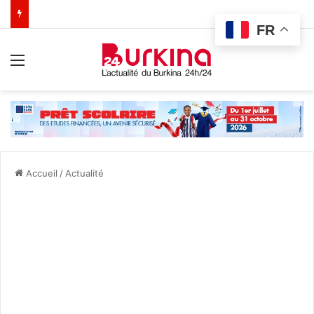
FR
Menu
Accueil
/
Actualité