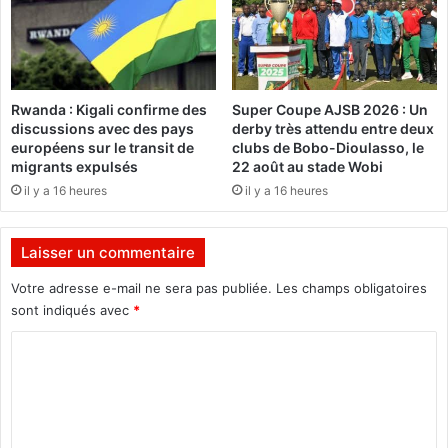
i
s
r
d
e
e
s
d
e
é
Rwanda : Kigali confirme des
Super Coupe AJSB 2026 : Un
n
n
discussions avec des pays
derby très attendu entre deux
a
o
européens sur le transit de
clubs de Bobo-Dioulasso, le
o
m
migrants expulsés
22 août au stade Wobi
û
i
il y a 16 heures
il y a 16 heures
t
n
2
a
0
t
Laisser un commentaire
2
i
1
o
Votre adresse e-mail ne sera pas publiée.
Les champs obligatoires
n
sont indiqués avec
*
d
u
C
n
o
o
m
u
v
m