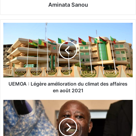
Aminata Sanou
U
E
M
O
A
:
L
é
g
è
UEMOA : Légère amélioration du climat des affaires
r
en août 2021
e
a
C
m
ô
é
t
l
e
i
d
o
'