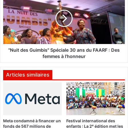
t
N
e
u
x
i
t
t
r
d
a
e
o
s
r
G
d
u
"Nuit des Guimbis" Spéciale 30 ans du FAARF : Des
i
i
femmes à l'honneur
n
m
a
b
i
i
Articles similaires
r
s
e
"
d
S
e
p
l
é
a
c
C
i
Meta condamné à financer un
Festival international des
E
a
fonds de 567 millions de
enfants : La 2ᵉ édition met les
D
l