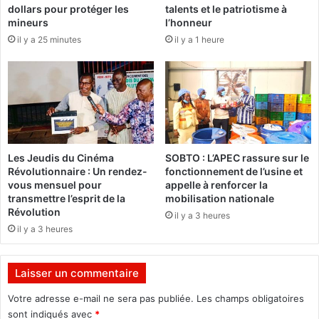
dollars pour protéger les
talents et le patriotisme à
E
e
mineurs
l’honneur
A
3
il y a 25 minutes
il y a 1 heure
O
0
s
a
u
n
r
s
l
d
e
u
M
F
a
A
Les Jeudis du Cinéma
SOBTO : L’APEC rassure sur le
l
A
Révolutionnaire : Un rendez-
fonctionnement de l’usine et
i
R
vous mensuel pour
appelle à renforcer la
e
F
transmettre l’esprit de la
mobilisation nationale
t
:
Révolution
il y a 3 heures
l
D
il y a 3 heures
a
e
G
s
u
f
Laisser un commentaire
i
e
n
m
Votre adresse e-mail ne sera pas publiée.
Les champs obligatoires
é
m
sont indiqués avec
*