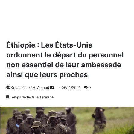
Éthiopie : Les États-Unis
ordonnent le départ du personnel
non essentiel de leur ambassade
ainsi que leurs proches
Kouamé L.-PH. Arnaud
E
06/11/2021
0
n
Temps de lecture 1 minute
v
o
y
e
r