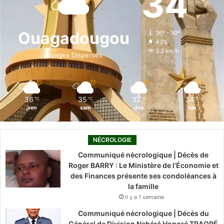
34
b
e
u
a
o
o
d
b
g
k
Ouagadougou
36º - 30º
43%
o
i
e
r
3.3 km/h
Nuages Dispersés
k
n
a
m
36
35
32
34
℃
℃
℃
℃
ven
sam
dim
lun
NÉCROLOGIE
Communiqué nécrologique | Décès de
Roger BARRY : Le Ministère de l’Économie et
des Finances présente ses condoléances à
la famille
il y a 1 semaine
Communiqué nécrologique | Décès du
Général de Division Nabéré Honoré TRAORÉ