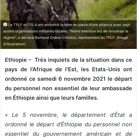
u
n
c
Le TPLF et l'OLA ont annoncé la mise en place d’une alliance avec sept
o
autres organisations militaires locales. "Notre intention est de renverser le
u
régime", a déclaré Berhane Gebre-Christos, représentant du TPLF. (Image
r
d'illustration)
r
i
Ethiopie – Très inquiets de la situation dans ce
e
pays de l’Afrique de l’Est, les Etats-Unis ont
l
ordonné ce samedi 6 novembre 2021 le départ
du personnel non essentiel de leur ambassade
en Éthiopie ainsi que leurs familles.
« Le 5 novembre, le département d’État a
ordonné le départ d’Éthiopie du personnel non
essentiel du gouvernement américain et de