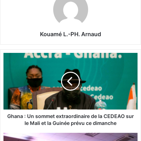
Kouamé L.-PH. Arnaud
G
h
a
n
a
:
U
n
s
o
Ghana : Un sommet extraordinaire de la CEDEAO sur
m
le Mali et la Guinée prévu ce dimanche
m
e
"