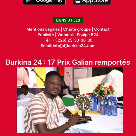
LIENS UTILES
Mentions Légales |
Charte groupe |
Contact
Publicité
|
Webmail |
Equipe B24
Tél : +( 226) 25-33-38-30
Email: info[at]burkina24.com
Burkina 24 : 17 Prix Galian remportés