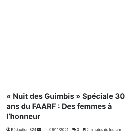
« Nuit des Guimbis » Spéciale 30
ans du FAARF : Des femmes à
l’honneur
Rédaction B24
E
06/11/2021
0
2 minutes de lecture
n