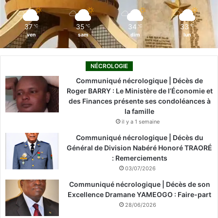
m
37
35
34
33
℃
℃
℃
℃
ven
sam
dim
lun
NÉCROLOGIE
Communiqué nécrologique | Décès de
Roger BARRY : Le Ministère de l’Économie et
des Finances présente ses condoléances à
la famille
il y a 1 semaine
Communiqué nécrologique | Décès du
Général de Division Nabéré Honoré TRAORÉ
: Remerciements
03/07/2026
Communiqué nécrologique | Décès de son
Excellence Dramane YAMEOGO : Faire-part
28/06/2026