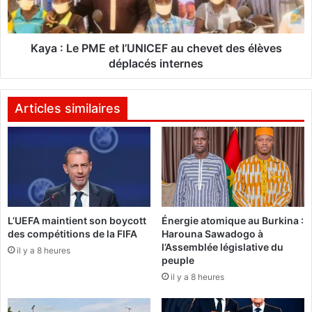
n
e
i
P
s
M
o
E
Kaya : Le PME et l’UNICEF au chevet des élèves
r
e
déplacés internes
d
t
o
l
n
’
Articles similaires
n
U
e
N
n
I
t
C
l
E
e
F
d
a
é
L’UEFA maintient son boycott
Énergie atomique au Burkina :
u
des compétitions de la FIFA
Harouna Sawadogo à
p
c
l’Assemblée législative du
a
il y a 8 heures
h
peuple
r
e
il y a 8 heures
t
v
d
e
u
t