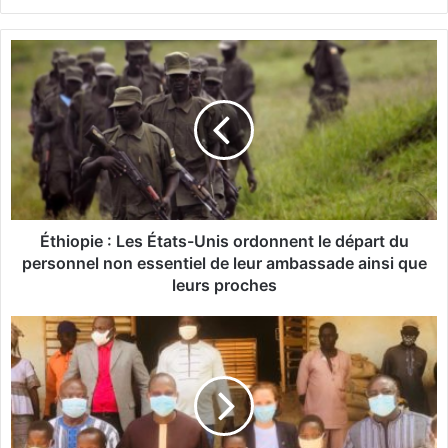
bsi
te
É
t
h
i
o
p
i
e
:
L
Éthiopie : Les États-Unis ordonnent le départ du
e
personnel non essentiel de leur ambassade ainsi que
s
leurs proches
É
t
K
a
a
t
y
s
a
-
:
U
L