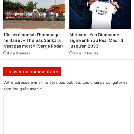
p
d
e
e
r
s
s
é
o
l
10e cérémonial d’hommage
Mercato : Yan Diomandé
n
è
militaire : « Thomas Sankara
signe enfin au Real Madrid
n
v
n’est pas mort » (Serge Poda)
jusqu’en 2033
e
e
il y a 8 heures
il y a 10 heures
l
s
n
d
o
é
Laisser un commentaire
n
p
e
l
Votre adresse e-mail ne sera pas publiée.
Les champs obligatoires
s
a
sont indiqués avec
*
s
c
e
é
C
n
s
o
t
i
i
m
n
e
t
m
l
e