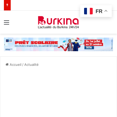
FR
Menu
Accueil
/
Actualité