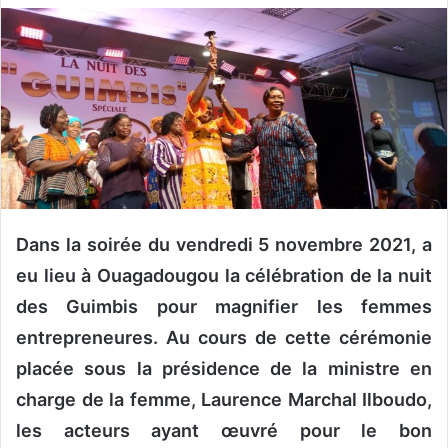
v
o
y
e
r
u
n
c
o
u
Dans la soirée du vendredi 5 novembre 2021, a
r
eu lieu à Ouagadougou la célébration de la nuit
r
des Guimbis pour magnifier les femmes
i
entrepreneures. Au cours de cette cérémonie
e
l
placée sous la présidence de la ministre en
charge de la femme, Laurence Marchal Ilboudo,
les acteurs ayant œuvré pour le bon