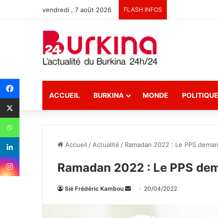
vendredi , 7 août 2026
FLASH INFOS
ACCUEIL
BURKINA
MONDE
POLITIQU
Accueil
/
Actualité
/
Ramadan 2022 : Le PPS demand
Ramadan 2022 : Le PPS dema
Sié Frédéric Kambou
E
20/04/2022
n
v