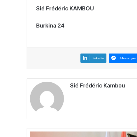
Sié Frédéric KAMBOU
Burkina 24
Linkedin
Messenger
Sié Frédéric Kambou
C