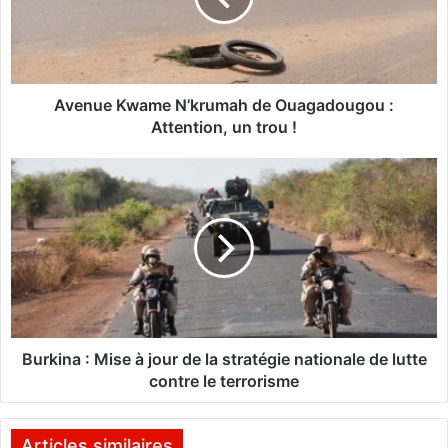
e
K
w
a
m
Avenue Kwame N’krumah de Ouagadougou :
e
Attention, un trou !
N
’
B
k
u
r
r
u
k
m
i
a
n
h
a
d
:
e
M
O
i
Burkina : Mise à jour de la stratégie nationale de lutte
u
s
contre le terrorisme
a
e
g
à
a
j
Articles similaires