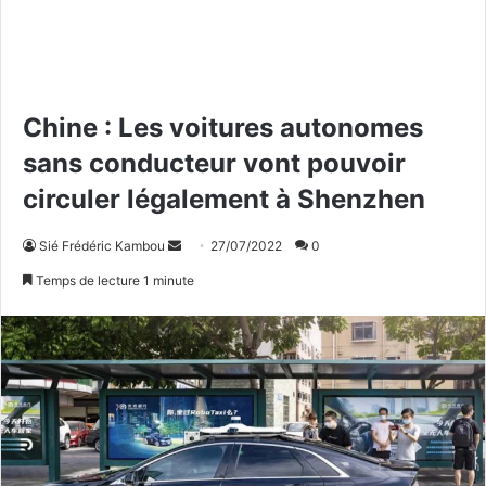
Chine : Les voitures autonomes
sans conducteur vont pouvoir
circuler légalement à Shenzhen
Sié Frédéric Kambou
E
27/07/2022
0
n
Temps de lecture 1 minute
v
o
y
e
r
u
n
c