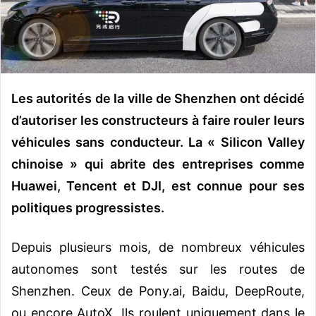
o
u
r
r
i
Les autorités de la ville de Shenzhen ont décidé
e
l
d’autoriser les constructeurs à faire rouler leurs
véhicules sans conducteur. La « Silicon Valley
chinoise » qui abrite des entreprises comme
Huawei, Tencent et DJI, est connue pour ses
politiques progressistes.
Depuis plusieurs mois, de nombreux véhicules
autonomes sont testés sur les routes de
Shenzhen. Ceux de Pony.ai, Baidu, DeepRoute,
ou encore
AutoX
. Ils roulent uniquement dans le