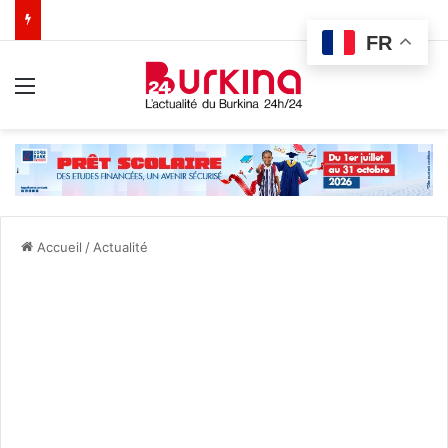
FR
Menu
Accueil
/
Actualité