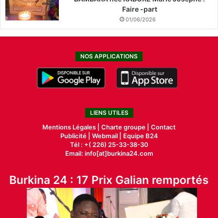
Faire -part
01/06/2026
NOS APPLICATIONS
LIENS UTILES
Mentions Légales |
Charte groupe |
Contact
Publicité
|
Webmail |
Equipe B24
Tél : +( 226) 25-33-38-30
Email: info[at]burkina24.com
Burkina 24 : 17 Prix Galian remportés