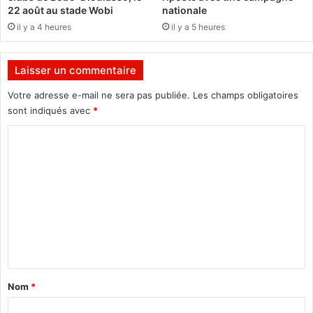
o
n
22 août au stade Wobi
nationale
u
a
il y a 4 heures
il y a 5 heures
!
l
e
d
Laisser un commentaire
e
l
Votre adresse e-mail ne sera pas publiée.
Les champs obligatoires
u
sont indiqués avec
*
t
C
t
e
o
c
m
o
n
m
t
e
r
e
n
l
t
e
a
t
Nom
*
e
i
r