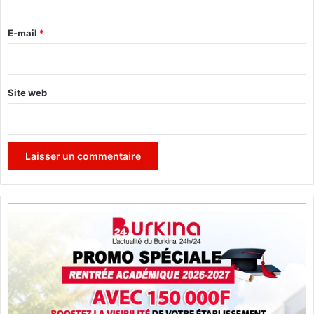
r
r
o
e
E-mail
*
r
*
i
s
m
Site web
e