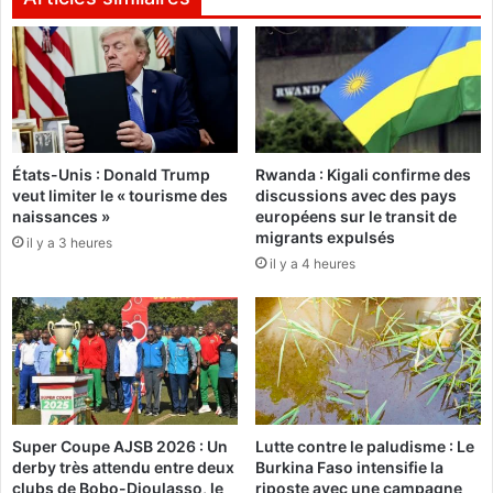
d
o
o
u
u
r
g
d
o
e
u
l
:
a
États-Unis : Donald Trump
Rwanda : Kigali confirme des
A
s
veut limiter le « tourisme des
discussions avec des pays
t
t
naissances »
européens sur le transit de
t
r
migrants expulsés
il y a 3 heures
e
a
il y a 4 heures
n
t
t
é
i
g
o
i
n
e
,
n
u
a
n
t
Super Coupe AJSB 2026 : Un
Lutte contre le paludisme : Le
t
i
derby très attendu entre deux
Burkina Faso intensifie la
r
o
clubs de Bobo-Dioulasso, le
riposte avec une campagne