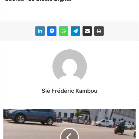
Sié Frédéric Kambou
A
v
e
n
u