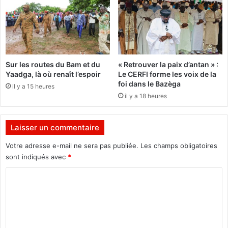
n
v
s
r
d
a
e
i
l
e
’
s
Sur les routes du Bam et du
« Retrouver la paix d’antan » :
a
c
Yaadga, là où renaît l’espoir
Le CERFI forme les voix de la
r
h
foi dans le Bazèga
il y a 15 heures
r
o
il y a 18 heures
o
s
n
e
d
s
Laisser un commentaire
i
c
s
o
Votre adresse e-mail ne sera pas publiée.
Les champs obligatoires
s
m
sont indiqués avec
*
e
m
m
e
C
e
n
o
n
c
t
m
e
6
n
m
d