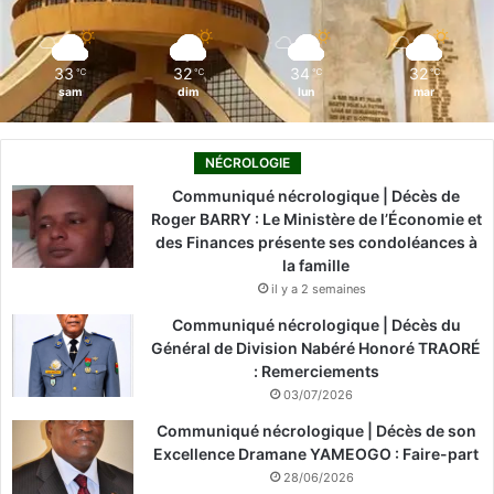
k
n
a
m
33
32
34
32
℃
℃
℃
℃
sam
dim
lun
mar
NÉCROLOGIE
Communiqué nécrologique | Décès de
Roger BARRY : Le Ministère de l’Économie et
des Finances présente ses condoléances à
la famille
il y a 2 semaines
Communiqué nécrologique | Décès du
Général de Division Nabéré Honoré TRAORÉ
: Remerciements
03/07/2026
Communiqué nécrologique | Décès de son
Excellence Dramane YAMEOGO : Faire-part
28/06/2026