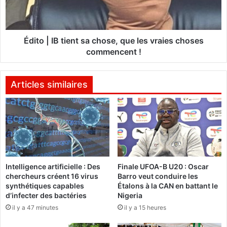
i
I
m
B
T
t
r
i
Édito | IB tient sa chose, que les vraies choses
a
e
commencent !
o
n
r
t
é
s
Articles similaires
:
a
D
c
e
h
s
o
p
s
o
e
p
,
u
Intelligence artificielle : Des
Finale UFOA-B U20 : Oscar
q
chercheurs créent 16 virus
Barro veut conduire les
l
u
synthétiques capables
Étalons à la CAN en battant le
a
e
d’infecter des bactéries
Nigeria
t
l
il y a 47 minutes
il y a 15 heures
i
e
o
s