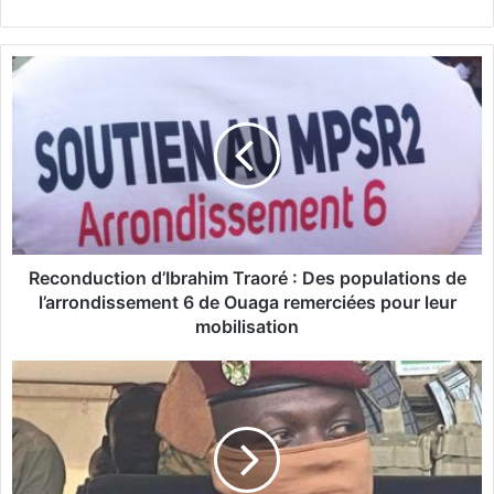
R
e
c
o
n
d
u
c
t
i
Reconduction d’Ibrahim Traoré : Des populations de
o
l’arrondissement 6 de Ouaga remerciées pour leur
n
mobilisation
d
’
É
I
d
b
i
r
t
a
o
h
|