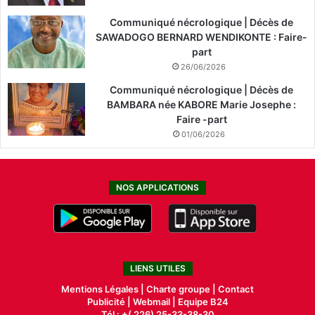
Communiqué nécrologique | Décès de
SAWADOGO BERNARD WENDIKONTE : Faire-
part
26/06/2026
Communiqué nécrologique | Décès de
BAMBARA née KABORE Marie Josephe :
Faire -part
01/06/2026
NOS APPLICATIONS
LIENS UTILES
Mentions Légales |
Charte groupe |
Contact
Publicité
|
Webmail |
Equipe B24
Tél : +( 226) 25-33-38-30