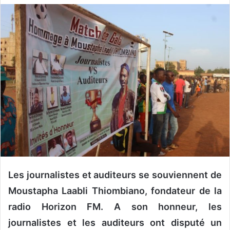
v
o
y
e
r
u
n
c
o
u
r
r
i
e
Les journalistes et auditeurs se souviennent de
l
Moustapha Laabli Thiombiano, fondateur de la
radio Horizon FM. A son honneur, les
journalistes et les auditeurs ont disputé un