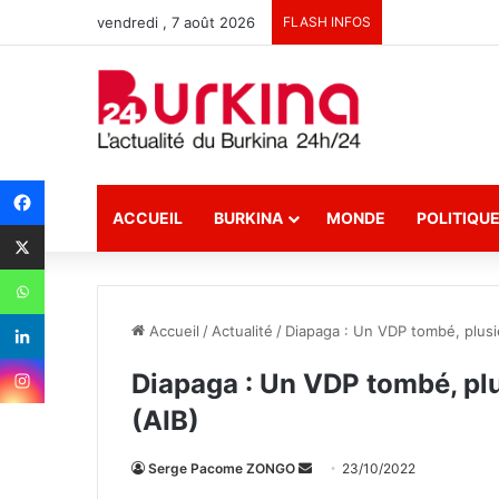
vendredi , 7 août 2026
FLASH INFOS
ACCUEIL
BURKINA
MONDE
POLITIQU
Accueil
/
Actualité
/
Diapaga : Un VDP tombé, plusie
Diapaga : Un VDP tombé, plu
(AIB)
Serge Pacome ZONGO
E
23/10/2022
n