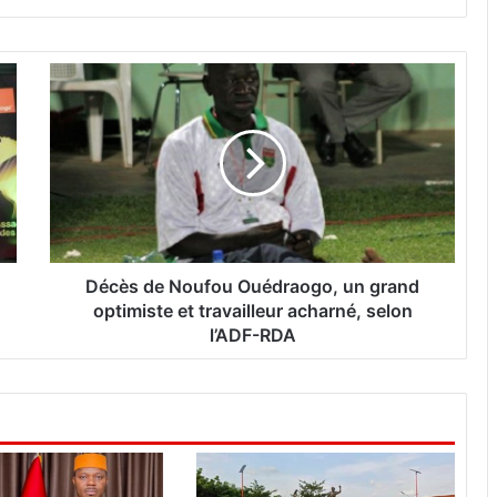
D
é
c
è
s
d
e
N
o
u
Décès de Noufou Ouédraogo, un grand
f
optimiste et travailleur acharné, selon
o
l’ADF-RDA
u
O
u
é
d
r
a