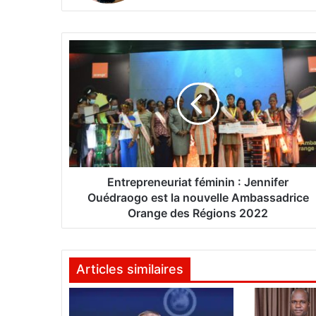
bsi
te
E
n
t
r
e
p
r
e
n
e
Entrepreneuriat féminin : Jennifer
u
Ouédraogo est la nouvelle Ambassadrice
r
Orange des Régions 2022
i
a
t
Articles similaires
f
é
m
i