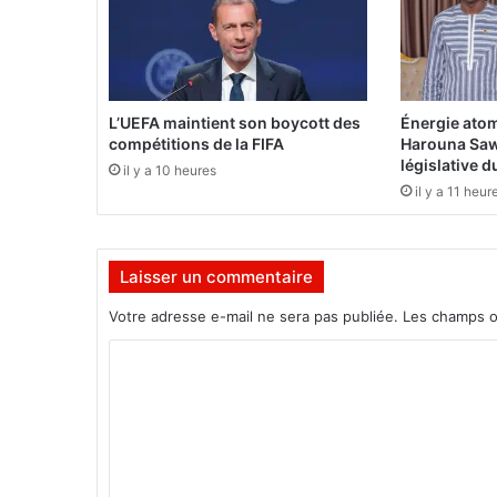
n
i
n
:
L’UEFA maintient son boycott des
Énergie atom
J
compétitions de la FIFA
Harouna Saw
e
législative 
il y a 10 heures
n
il y a 11 heur
n
i
f
Laisser un commentaire
e
r
Votre adresse e-mail ne sera pas publiée.
Les champs o
O
u
C
é
o
d
r
m
a
m
o
g
e