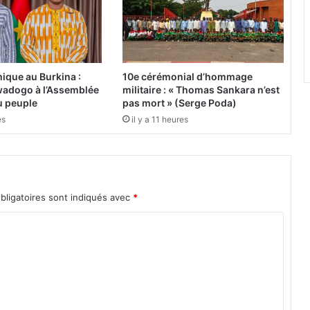
o
g
o
,
u
ique au Burkina :
10e cérémonial d’hommage
n
adogo à l’Assemblée
militaire : « Thomas Sankara n’est
g
du peuple
pas mort » (Serge Poda)
r
es
il y a 11 heures
a
n
d
o
p
bligatoires sont indiqués avec
*
t
i
m
i
s
t
e
e