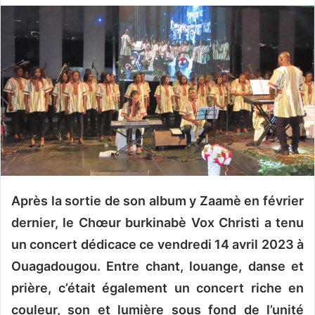
v
o
y
e
r
u
n
c
o
u
r
Après la sortie de son album y Zaamè en février
r
i
dernier, le Chœur burkinabè Vox Christi a tenu
e
un concert dédicace ce vendredi 14 avril 2023 à
l
Ouagadougou. Entre chant, louange, danse et
prière, c’était également un concert riche en
couleur, son et lumière sous fond de l’unité