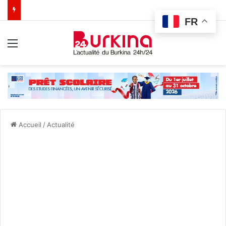
FR
Menu
Accueil
/
Actualité