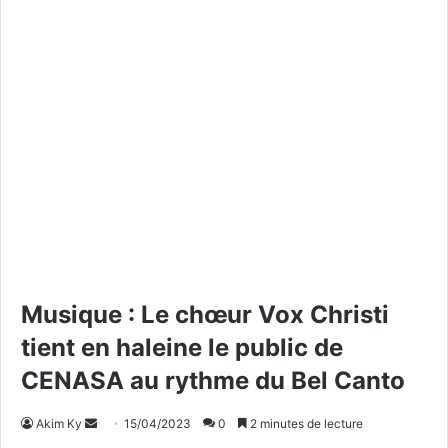
Musique : Le chœur Vox Christi
tient en haleine le public de
CENASA au rythme du Bel Canto
Akim Ky
E
15/04/2023
0
2 minutes de lecture
n