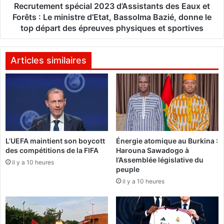
r
n
Recrutement spécial 2023 d’Assistants des Eaux et
s
t
Forêts : Le ministre d’Etat, Bassolma Bazié, donne le
d
s
top départ des épreuves physiques et sportives
e
p
l
é
a
c
Articles similaires
c
i
u
a
l
l
t
2
u
0
r
2
e
3
c
L’UEFA maintient son boycott
Énergie atomique au Burkina :
d
des compétitions de la FIFA
Harouna Sawadogo à
o
’
l’Assemblée législative du
m
A
il y a 10 heures
peuple
m
s
il y a 10 heures
u
s
n
i
i
s
e
t