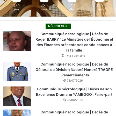
37
35
34
33
℃
℃
℃
℃
ven
sam
dim
lun
NÉCROLOGIE
Communiqué nécrologique | Décès de
Roger BARRY : Le Ministère de l’Économie et
des Finances présente ses condoléances à
la famille
il y a 1 semaine
Communiqué nécrologique | Décès du
Général de Division Nabéré Honoré TRAORÉ
: Remerciements
03/07/2026
Communiqué nécrologique | Décès de son
Excellence Dramane YAMEOGO : Faire-part
28/06/2026
Communiqué nécrologique | Décès de