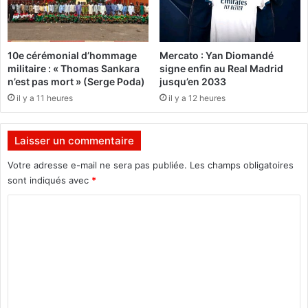
n
a
t
n
t
a
s
10e cérémonial d’hommage
Mercato : Yan Diomandé
u
d
militaire : « Thomas Sankara
signe enfin au Real Madrid
t
e
n’est pas mort » (Serge Poda)
jusqu’en 2033
o
s
il y a 11 heures
il y a 12 heures
u
E
r
a
d
u
Laisser un commentaire
’
x
u
e
Votre adresse e-mail ne sera pas publiée.
Les champs obligatoires
n
t
sont indiqués avec
*
r
F
e
o
C
p
r
o
a
ê
s
m
t
s
m
:
e
L
e
n