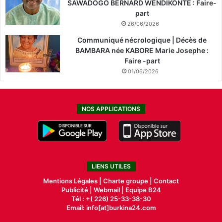
SAWADOGO BERNARD WENDIKONTE : Faire-
part
26/06/2026
Communiqué nécrologique | Décès de
BAMBARA née KABORE Marie Josephe :
Faire -part
01/06/2026
NOS APPLICATIONS
LIENS UTILES
Mentions Légales |
Charte groupe |
Contact
Publicité
|
Webmail |
Equipe B24
Tél : +( 226) 25-33-38-30
Email: info[at]burkina24.com