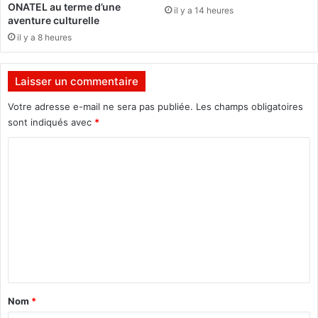
e
ONATEL au terme d’une
il y a 14 heures
M
s
aventure culturelle
a
a
il y a 8 heures
r
n
t
s
h
ê
Laisser un commentaire
e
t
K
r
Votre adresse e-mail ne sera pas publiée.
Les champs obligatoires
o
e
sont indiqués avec
*
a
a
C
l
v
a
o
o
c
m
a
t
m
e
?
L
n
e
t
s
a
u
Nom
*
n
i