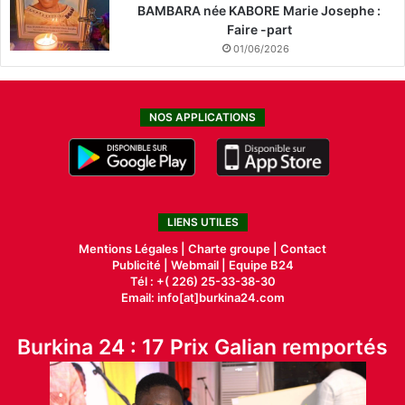
BAMBARA née KABORE Marie Josephe :
Faire -part
01/06/2026
NOS APPLICATIONS
LIENS UTILES
Mentions Légales |
Charte groupe |
Contact
Publicité
|
Webmail |
Equipe B24
Tél : +( 226) 25-33-38-30
Email: info[at]burkina24.com
Burkina 24 : 17 Prix Galian remportés