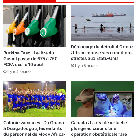
e
e
a
q
u
u
t
e
r
l
e
q
m
u
Déblocage du détroit d’Ormuz
é
’
: L’Iran impose ses conditions
Burkina Faso : Le litre du
d
u
strictes aux États-Unis
Gasoil passe de 675 à 750
a
n
FCFA dès le 10 août
il y a 8 heures
i
d
il y a 4 heures
l
e
l
v
e
a
d
n
'
t
o
l
r
e
p
j
Colonie vacances : Du Ghana
Canada : La réalité virtuelle
o
u
à Ouagadougou, les enfants
plonge au cœur d’une
u
g
du personnel de Moov Africa-
opération obstétricale rare
r