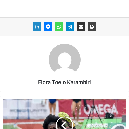
Flora Toelo Karambiri
A
t
h
l
é