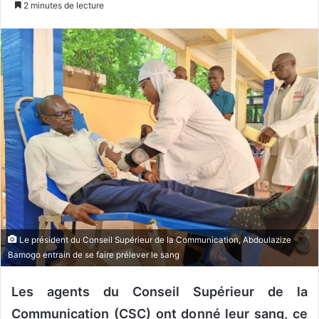
2 minutes de lecture
v
o
y
e
r
u
n
c
o
u
r
r
i
e
Le président du Conseil Supérieur de la Communication, Abdoulazize
Bamogo entrain de se faire prélever le sang
l
Les agents du Conseil Supérieur de la
Communication (CSC) ont donné leur sang, ce