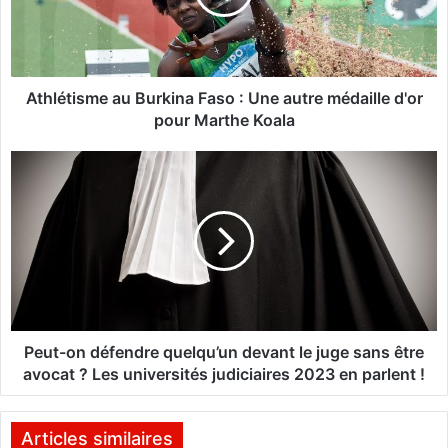
t
i
s
m
e
Athlétisme au Burkina Faso : Une autre médaille d'or
a
pour Marthe Koala
u
B
P
u
e
r
u
k
t
i
-
n
o
a
n
F
d
a
é
s
f
Peut-on défendre quelqu’un devant le juge sans être
o
e
avocat ? Les universités judiciaires 2023 en parlent !
:
n
U
d
n
r
Articles similaires