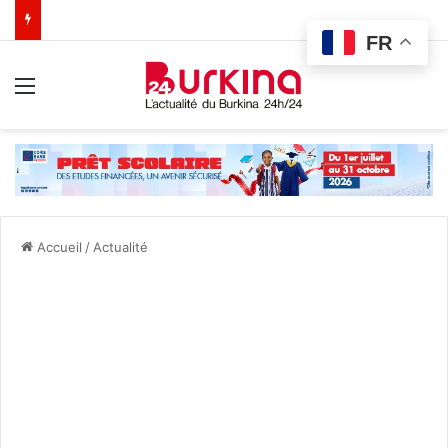
FR
Menu
Accueil
/
Actualité