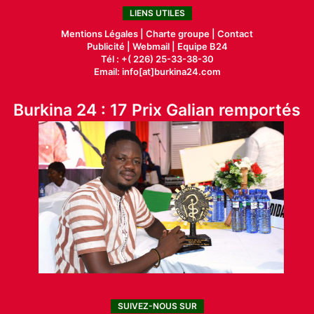
LIENS UTILES
Mentions Légales |
Charte groupe |
Contact
Publicité
|
Webmail |
Equipe B24
Tél : +( 226) 25-33-38-30
Email: info[at]burkina24.com
Burkina 24 : 17 Prix Galian remportés
SUIVEZ-NOUS SUR