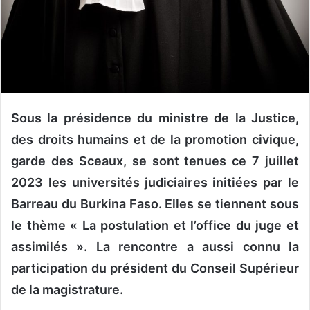
n
c
o
u
r
r
i
Sous la présidence du ministre de la Justice,
e
l
des droits humains et de la promotion civique,
garde des Sceaux, se sont tenues ce 7 juillet
2023 les universités judiciaires initiées par le
Barreau du Burkina Faso. Elles se tiennent sous
le thème « La postulation et l’office du juge et
assimilés ». La rencontre a aussi connu la
participation du président du Conseil Supérieur
de la magistrature.