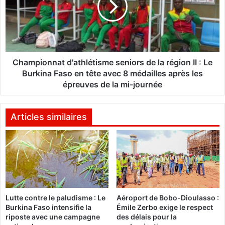
i
p
s
i
a
o
t
n
i
n
o
a
Championnat d'athlétisme seniors de la région II : Le
n
t
Burkina Faso en tête avec 8 médailles après les
a
d
épreuves de la mi-journée
u
'
C
a
o
t
Articles similaires
n
h
s
l
e
é
i
t
l
i
S
s
u
m
p
Lutte contre le paludisme : Le
Aéroport de Bobo-Dioulasso :
e
Burkina Faso intensifie la
Émile Zerbo exige le respect
é
s
riposte avec une campagne
des délais pour la
r
e