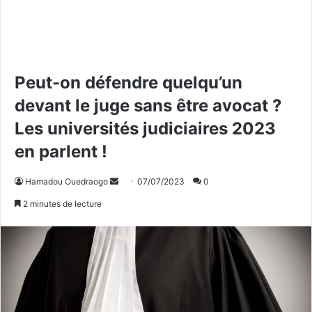
Peut-on défendre quelqu’un
devant le juge sans être avocat ?
Les universités judiciaires 2023
en parlent !
Hamadou Ouedraogo
E
07/07/2023
0
n
2 minutes de lecture
v
o
y
e
r
u