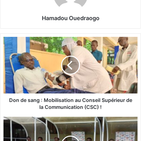
Hamadou Ouedraogo
D
o
n
d
e
s
a
n
g
Don de sang : Mobilisation au Conseil Supérieur de
:
la Communication (CSC) !
M
o
C
b
h
i
a
l
m