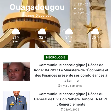
o
d
b
g
k
Ouagadougou
32º - 26º
54%
o
i
e
r
4.67 km/h
Nuages Dispersés
k
n
a
m
31
32
34
35
℃
℃
℃
℃
sam
dim
lun
mar
NÉCROLOGIE
Communiqué nécrologique | Décès de
Roger BARRY : Le Ministère de l’Économie et
des Finances présente ses condoléances à
la famille
il y a 2 semaines
Communiqué nécrologique | Décès du
Général de Division Nabéré Honoré TRAORÉ
: Remerciements
03/07/2026