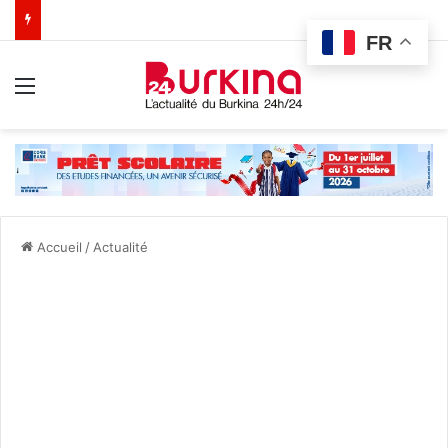
FR
Menu
Accueil
/
Actualité