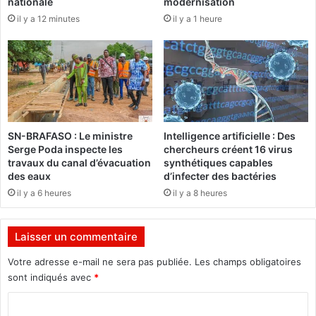
nationale
modernisation
i
n
il y a 12 minutes
il y a 1 heure
e
i
u
o
r
r
d
s
e
d
l
e
a
l
C
a
SN-BRAFASO : Le ministre
Intelligence artificielle : Des
o
r
Serge Poda inspecte les
chercheurs créent 16 virus
m
é
travaux du canal d’évacuation
synthétiques capables
m
g
des eaux
d’infecter des bactéries
u
i
il y a 6 heures
il y a 8 heures
n
o
i
n
c
I
Laisser un commentaire
a
I
t
:
Votre adresse e-mail ne sera pas publiée.
Les champs obligatoires
i
L
sont indiqués avec
*
o
e
n
C
B