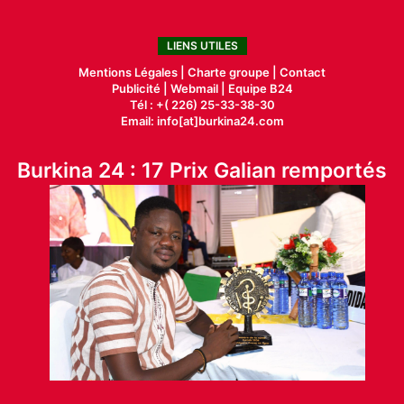
LIENS UTILES
Mentions Légales |
Charte groupe |
Contact
Publicité
|
Webmail |
Equipe B24
Tél : +( 226) 25-33-38-30
Email: info[at]burkina24.com
Burkina 24 : 17 Prix Galian remportés