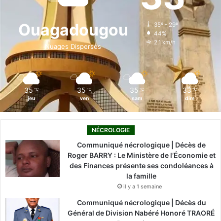
b
e
u
a
o
o
d
b
g
k
Ouagadougou
35º - 29º
44%
o
i
e
r
2.1 km/h
Nuages Dispersés
k
n
a
m
35
35
35
33
℃
℃
℃
℃
jeu
ven
sam
dim
NÉCROLOGIE
Communiqué nécrologique | Décès de
Roger BARRY : Le Ministère de l’Économie et
des Finances présente ses condoléances à
la famille
il y a 1 semaine
Communiqué nécrologique | Décès du
Général de Division Nabéré Honoré TRAORÉ