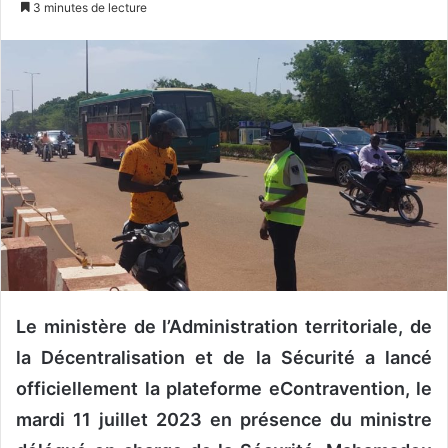
3 minutes de lecture
v
o
y
e
r
u
n
c
o
u
r
r
i
Le ministère de l’Administration territoriale, de
e
la Décentralisation et de la Sécurité a lancé
l
officiellement la plateforme eContravention, le
mardi 11 juillet 2023 en présence du ministre