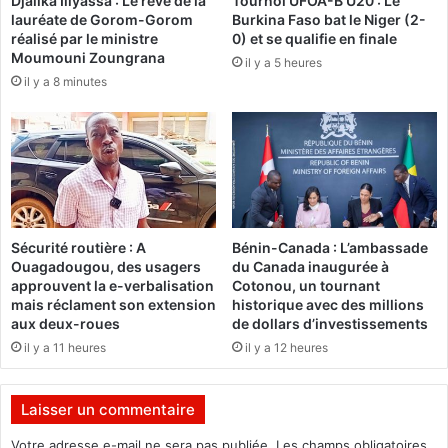
Djalika Iliyassa : Le rêve de la
Tournoi UFOA-B U20 : Le
s
c
lauréate de Gorom-Gorom
Burkina Faso bat le Niger (2-
i
l
réalisé par le ministre
0) et se qualifie en finale
e
'
Moumouni Zoungrana
il y a 5 heures
t
E
il y a 8 minutes
F
S
r
M
a
F
n
,
ç
S
o
I
i
T
s
A
Sécurité routière : A
Bénin-Canada : L’ambassade
K
R
Ouagadougou, des usagers
du Canada inaugurée à
e
A
approuvent la e-verbalisation
Cotonou, un tournant
n
I
mais réclament son extension
historique avec des millions
c
L
aux deux-roues
de dollars d’investissements
y
t
il y a 11 heures
il y a 12 heures
r
r
e
a
n
c
Laisser un commentaire
t
e
r
l
Votre adresse e-mail ne sera pas publiée.
Les champs obligatoires