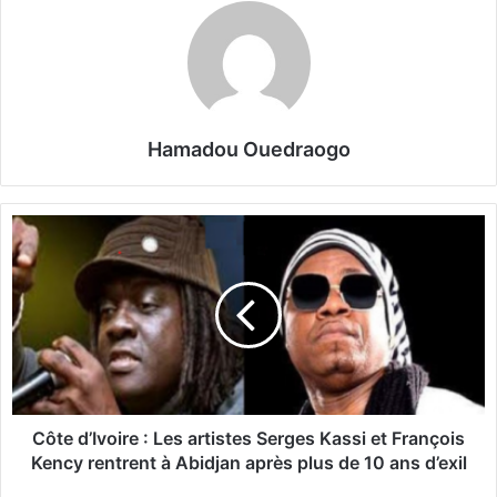
Hamadou Ouedraogo
C
ô
t
e
d
’
I
v
o
i
Côte d’Ivoire : Les artistes Serges Kassi et François
r
Kency rentrent à Abidjan après plus de 10 ans d’exil
e