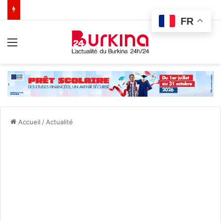
FR
Menu
Accueil
/
Actualité