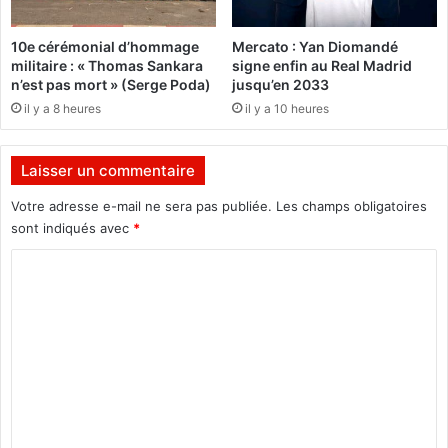
c
i
10e cérémonial d’hommage
Mercato : Yan Diomandé
v
militaire : « Thomas Sankara
signe enfin au Real Madrid
i
n’est pas mort » (Serge Poda)
jusqu’en 2033
l
il y a 8 heures
il y a 10 heures
i
t
é
Laisser un commentaire
s
a
Votre adresse e-mail ne sera pas publiée.
Les champs obligatoires
u
sont indiqués avec
*
M
o
C
g
o
h
m
o
N
m
a
e
a
b
n
a
t