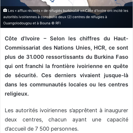
o
Les « afflux récents » de réfugiés burkinabè en Côte d'Ivoire ont incité les
u
autorités ivoiriennes à construire deux (2) centres de réfugies à
r
Ouangolodougou et à Bouna © RFI
r
i
Côte d’Ivoire – Selon les chiffres du Haut-
e
Commissariat des Nations Unies, HCR, ce sont
l
plus de 31.000 ressortissants du Burkina Faso
qui ont franchi la frontière ivoirienne en quête
de sécurité. Ces derniers vivaient jusque-là
dans les communautés locales ou les centres
religieux.
Les autorités ivoiriennes s’apprêtent à inaugurer
deux centres, chacun ayant une capacité
d’accueil de 7 500 personnes.