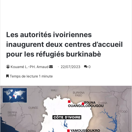
Les autorités ivoiriennes
inaugurent deux centres d’accueil
pour les réfugiés burkinabè
Kouamé L.-PH. Arnaud
E
22/07/2023
0
n
Temps de lecture 1 minute
v
o
y
e
r
u
n
c