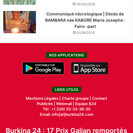
26/06/2026
Communiqué nécrologique | Décès de
BAMBARA née KABORE Marie Josephe :
Faire -part
01/06/2026
NOS APPLICATIONS
LIENS UTILES
Mentions Légales |
Charte groupe |
Contact
Publicité
|
Webmail |
Equipe B24
Tél : +( 226) 25-33-38-30
Email: info[at]burkina24.com
Burkina 24 : 17 Prix Galian remportés