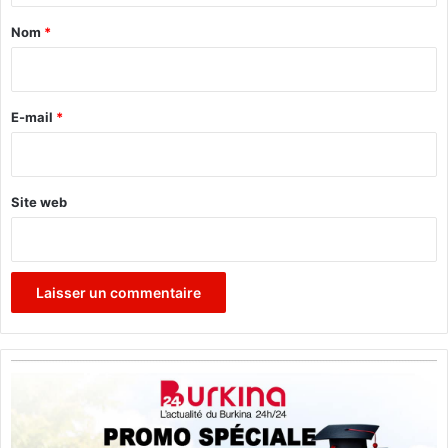
B
a
a
Nom
*
o
i
n
r
g
h
e
E-mail
*
o
*
Site web