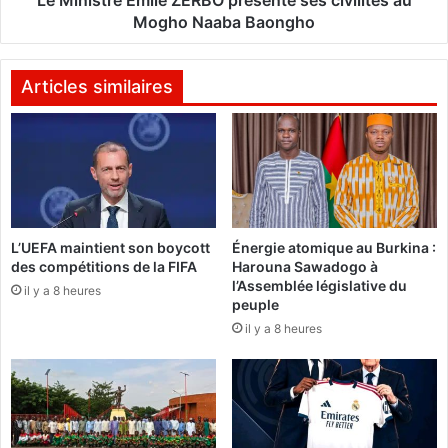
é
É
Mogho Naaba Baongho
à
m
L
i
u
l
Articles similaires
t
e
o
Z
n
E
T
R
o
B
w
O
,
p
L’UEFA maintient son boycott
Énergie atomique au Burkina :
c
r
des compétitions de la FIFA
Harouna Sawadogo à
’
é
l’Assemblée législative du
e
il y a 8 heures
s
peuple
s
e
il y a 8 heures
t
n
f
t
a
e
i
s
t
e
!
s