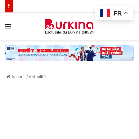
FR
Menu
Accueil
/
Actualité