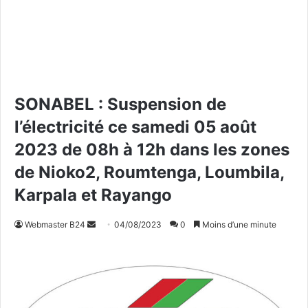
SONABEL : Suspension de
l’électricité ce samedi 05 août
2023 de 08h à 12h dans les zones
de Nioko2, Roumtenga, Loumbila,
Karpala et Rayango
Webmaster B24
E
04/08/2023
0
Moins d’une minute
n
v
o
y
e