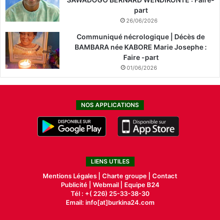
part
26/06/2026
Communiqué nécrologique | Décès de
BAMBARA née KABORE Marie Josephe :
Faire -part
01/06/2026
NOS APPLICATIONS
LIENS UTILES
Mentions Légales |
Charte groupe |
Contact
Publicité
|
Webmail |
Equipe B24
Tél : +( 226) 25-33-38-30
Email: info[at]burkina24.com