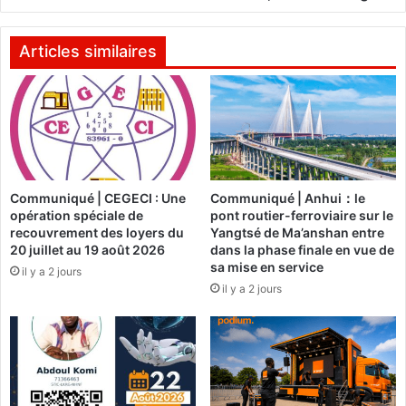
e
e
t
2
L
4
Articles similaires
o
e
i
t
s
R
i
F
r
I
s
s
:
u
Communiqué | CEGECI : Une
Communiqué | Anhui：le
L
s
opération spéciale de
pont routier-ferroviaire sur le
e
p
recouvrement des loyers du
Yangtsé de Ma’anshan entre
s
e
20 juillet au 19 août 2026
dans la phase finale en vue de
a
n
sa mise en service
il y a 2 jours
c
d
il y a 2 jours
t
u
e
e
u
s
r
,
s
l
f
e