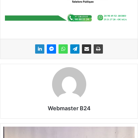
Webmaster B24
C
u