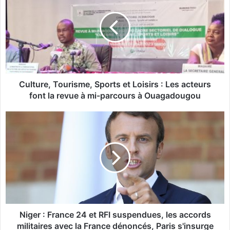
l
t
u
r
e
,
T
o
Culture, Tourisme, Sports et Loisirs : Les acteurs
u
font la revue à mi-parcours à Ouagadougou
r
i
N
s
i
m
g
e
e
,
r
S
:
p
F
o
r
r
a
t
n
Niger : France 24 et RFI suspendues, les accords
s
c
militaires avec la France dénoncés, Paris s'insurge