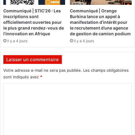
o
s
n
a
Communiqué | STIC’26 : Les
Communiqué | Orange
t
c
inscriptions sont
Burkina lance un appel à
l
c
officiellement ouvertes pour
manifestation d’intérêt pour
a
o
le plus grand rendez-vous de
le recrutement d’une agence
r
r
l’innovation en Afrique
de gestion de camion podium
e
d
il y a 4 jours
il y a 4 jours
v
s
u
m
e
i
Laisser un commentaire
à
l
m
Votre adresse e-mail ne sera pas publiée.
Les champs obligatoires
i
i
t
sont indiqués avec
*
-
a
C
p
i
a
r
o
r
e
m
c
s
o
a
m
u
v
e
r
e
n
s
c