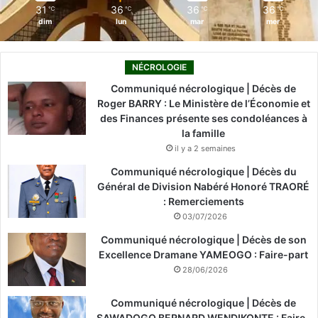
31
36
36
36
℃
℃
℃
℃
dim
lun
mar
mer
NÉCROLOGIE
Communiqué nécrologique | Décès de
Roger BARRY : Le Ministère de l’Économie et
des Finances présente ses condoléances à
la famille
il y a 2 semaines
Communiqué nécrologique | Décès du
Général de Division Nabéré Honoré TRAORÉ
: Remerciements
03/07/2026
Communiqué nécrologique | Décès de son
Excellence Dramane YAMEOGO : Faire-part
28/06/2026
Communiqué nécrologique | Décès de
SAWADOGO BERNARD WENDIKONTE : Faire-