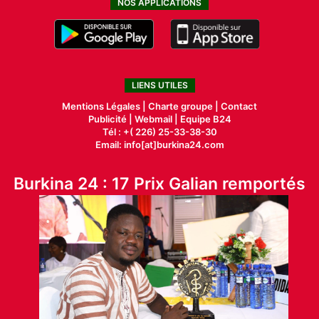
NOS APPLICATIONS
LIENS UTILES
Mentions Légales |
Charte groupe |
Contact
Publicité
|
Webmail |
Equipe B24
Tél : +( 226) 25-33-38-30
Email: info[at]burkina24.com
Burkina 24 : 17 Prix Galian remportés