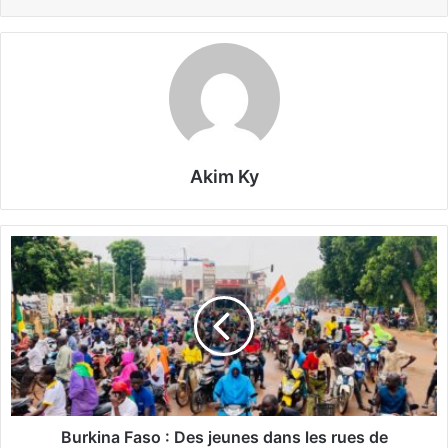
Akim Ky
B
u
r
k
i
n
a
F
a
s
Burkina Faso : Des jeunes dans les rues de