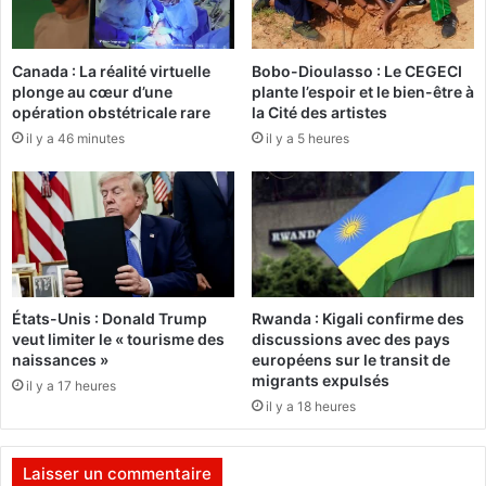
s
D
d
C
e
O
Canada : La réalité virtuelle
Bobo-Dioulasso : Le CEGECI
:
plonge au cœur d’une
plante l’espoir et le bien-être à
u
U
opération obstétricale rare
la Cité des artistes
a
n
g
il y a 46 minutes
il y a 5 heures
e
a
c
d
e
o
n
u
t
g
a
o
i
u
n
États-Unis : Donald Trump
Rwanda : Kigali confirme des
p
e
veut limiter le « tourisme des
discussions avec des pays
o
d
naissances »
européens sur le transit de
u
’
migrants expulsés
il y a 17 heures
r
e
il y a 18 heures
s
n
o
f
u
a
Laisser un commentaire
t
n