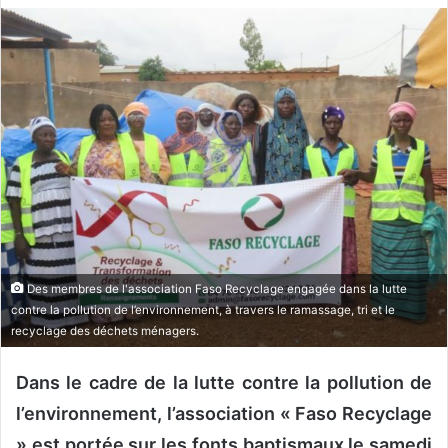
v
o
y
e
r
u
n
c
o
u
r
r
Des membres de l'association Faso Recyclage engagée dans la lutte
contre la pollution de l’environnement, à travers le ramassage, tri et le
i
recyclage des déchets ménagers.
e
l
Dans le cadre de la lutte contre la pollution de
l’environnement, l’association « Faso Recyclage
» est portée sur les fonts baptismaux le samedi