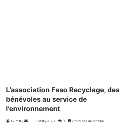
L’association Faso Recyclage, des
bénévoles au service de
l’environnement
Akim Ky
E
06/08/2023
0
2 minutes de lecture
n