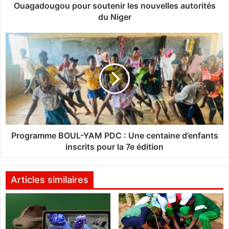
o
Ouagadougou pour soutenir les nouvelles autorités
:
du Niger
D
e
P
s
r
j
o
e
g
u
r
n
a
e
m
s
m
d
e
a
B
Programme BOUL-YAM PDC : Une centaine d’enfants
n
O
inscrits pour la 7e édition
s
U
l
L
e
-
Articles similaires
s
Y
r
A
u
M
e
P