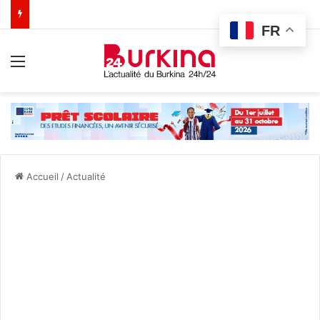
FR
Menu
Accueil
/
Actualité