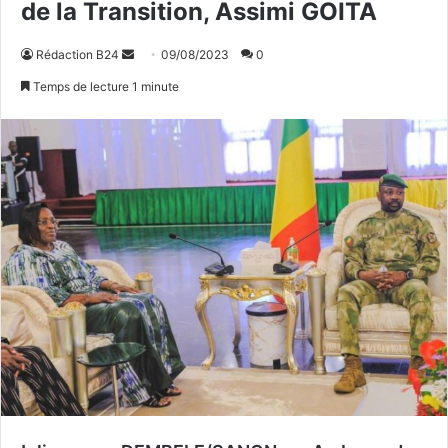
de la Transition, Assimi GOITA
Rédaction B24
E
09/08/2023
0
n
Temps de lecture 1 minute
v
o
y
e
r
u
n
c
o
u
r
r
i
e
l