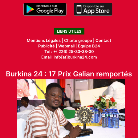
LIENS UTILES
Mentions Légales |
Charte groupe |
Contact
Publicité
|
Webmail |
Equipe B24
Tél : +( 226) 25-33-38-30
Email: info[at]burkina24.com
Burkina 24 : 17 Prix Galian remportés