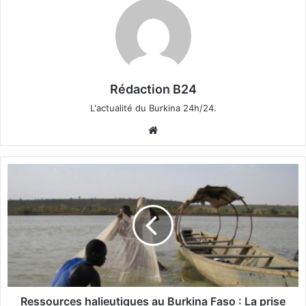
Rédaction B24
L'actualité du Burkina 24h/24.
We
bsi
te
R
e
s
s
o
u
r
c
e
s
Ressources halieutiques au Burkina Faso : La prise