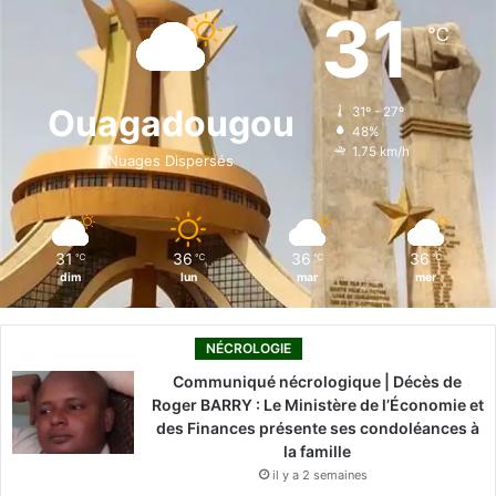
e
k
T
t
T
31
℃
b
e
u
a
o
o
d
b
g
k
Ouagadougou
31º - 27º
48%
o
i
e
r
1.75 km/h
Nuages Dispersés
k
n
a
m
31
36
36
36
℃
℃
℃
℃
dim
lun
mar
mer
NÉCROLOGIE
Communiqué nécrologique | Décès de
Roger BARRY : Le Ministère de l’Économie et
des Finances présente ses condoléances à
la famille
il y a 2 semaines