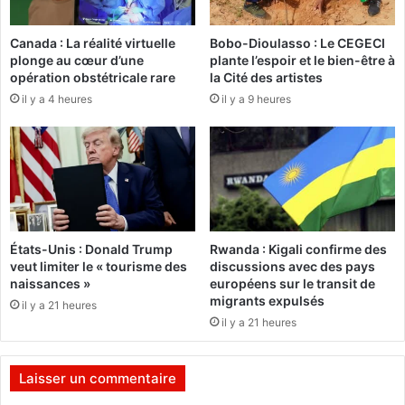
F
e
a
l
Canada : La réalité virtuelle
Bobo-Dioulasso : Le CEGECI
s
b
plonge au cœur d’une
plante l’espoir et le bien-être à
o
o
opération obstétricale rare
la Cité des artistes
:
o
il y a 4 heures
il y a 9 heures
L
k
a
m
p
a
r
k
i
e
s
r
e
e
e
s
États-Unis : Donald Trump
Rwanda : Kigali confirme des
n
t
veut limiter le « tourisme des
discussions avec des pays
c
p
naissances »
européens sur le transit de
o
l
migrants expulsés
il y a 21 heures
m
u
il y a 21 heures
p
s
t
a
e
v
Laisser un commentaire
d
a
e