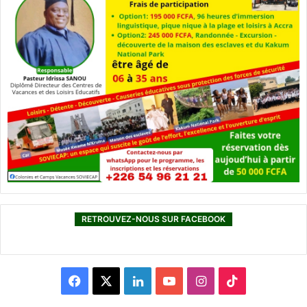
n
s
i
t
i
o
n
,
A
s
s
i
m
i
G
RETROUVEZ-NOUS SUR FACEBOOK
O
I
T
A
F
X
L
Y
I
T