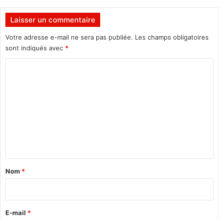
l
s
i
f
Laisser un commentaire
e
i
n
l
Votre adresse e-mail ne sera pas publiée.
Les champs obligatoires
n
e
sont indiqués avec
*
e
t
D
C
s
E
d
o
M
e
m
B
l
E
a
m
L
P
e
E
o
/
n
l
S
i
t
A
c
N
a
e
Nom
*
O
N
i
N
a
r
p
t
r
i
e
E-mail
*