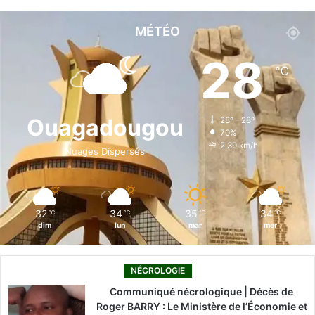
a
i
o
n
i
c
n
u
s
k
MÉTÉO
e
k
T
t
T
28
℃
b
e
u
a
o
o
d
b
g
k
Ouagadougou
28º - 28º
70%
o
i
e
r
2.39 km/h
Nuages Dispersés
k
n
a
m
32
34
35
34
℃
℃
℃
℃
dim
lun
mar
mer
NÉCROLOGIE
Communiqué nécrologique | Décès de
Roger BARRY : Le Ministère de l’Économie et