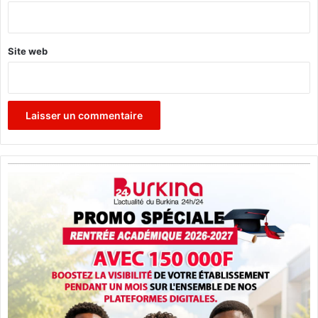
é
o
*
s
n
e
a
n
l
Site web
t
e
e
s
e
s
L
e
t
t
r
e
s
d
e
C
r
é
a