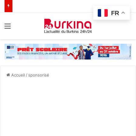
FR
Menu
Accueil
/
sponsorisé