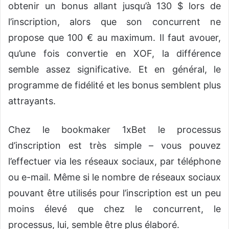
obtenir un bonus allant jusqu’à 130 $ lors de
l’inscription, alors que son concurrent ne
propose que 100 € au maximum. Il faut avouer,
qu’une fois convertie en XOF, la différence
semble assez significative. Et en général, le
programme de fidélité et les bonus semblent plus
attrayants.
Chez le bookmaker 1xBet le processus
d’inscription est très simple – vous pouvez
l’effectuer via les réseaux sociaux, par téléphone
ou e-mail. Même si le nombre de réseaux sociaux
pouvant être utilisés pour l’inscription est un peu
moins élevé que chez le concurrent, le
processus, lui, semble être plus élaboré.