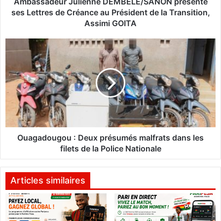
n
Ambassadeur Julienne DEMBELE/SANON présente
O
ses Lettres de Créance au Président de la Transition,
u
Assimi GOITA
a
g
O
a
u
d
a
o
g
u
a
g
d
o
o
u
u
-
g
B
o
Ouagadougou : Deux présumés malfrats dans les
a
u
filets de la Police Nationale
m
a
:
k
D
Articles similaires
o
e
:
u
L
x
a
p