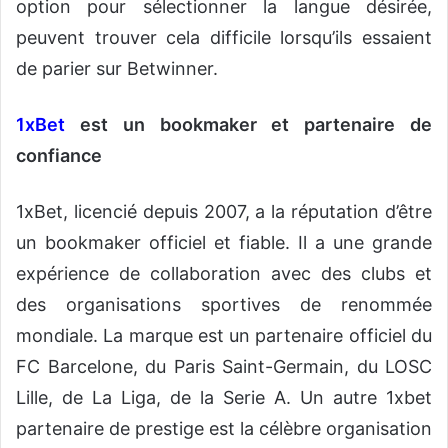
option pour sélectionner la langue désirée,
peuvent trouver cela difficile lorsqu’ils essaient
de parier sur Betwinner.
1xBet
est un bookmaker et partenaire de
confiance
1xBet, licencié depuis 2007, a la réputation d’être
un bookmaker officiel et fiable. Il a une grande
expérience de collaboration avec des clubs et
des organisations sportives de renommée
mondiale. La marque est un partenaire officiel du
FC Barcelone, du Paris Saint-Germain, du LOSC
Lille, de La Liga, de la Serie A. Un autre 1xbet
partenaire de prestige est la célèbre organisation