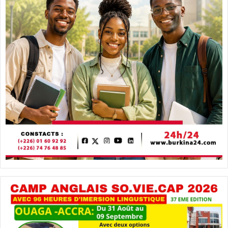
n
c
e
a
u
P
r
é
s
i
d
e
n
t
d
e
l
a
T
r
a