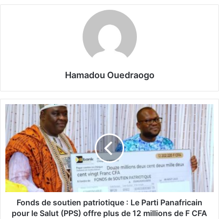
Hamadou Ouedraogo
F
o
n
d
s
d
e
s
o
u
Fonds de soutien patriotique : Le Parti Panafricain
t
pour le Salut (PPS) offre plus de 12 millions de F CFA