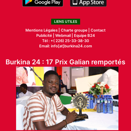
LIENS UTILES
Mentions Légales |
Charte groupe |
Contact
Publicité
|
Webmail |
Equipe B24
Tél : +( 226) 25-33-38-30
Email: info[at]burkina24.com
Burkina 24 : 17 Prix Galian remportés