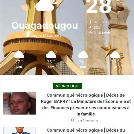
28
℃
b
e
u
a
o
o
d
b
g
k
Ouagadougou
37º - 26º
60%
o
i
e
r
3.34 km/h
Nuages Dispersés
k
n
a
m
37
35
34
33
℃
℃
℃
℃
ven
sam
dim
lun
NÉCROLOGIE
Communiqué nécrologique | Décès de
Roger BARRY : Le Ministère de l’Économie et
des Finances présente ses condoléances à
la famille
il y a 1 semaine
Communiqué nécrologique | Décès du