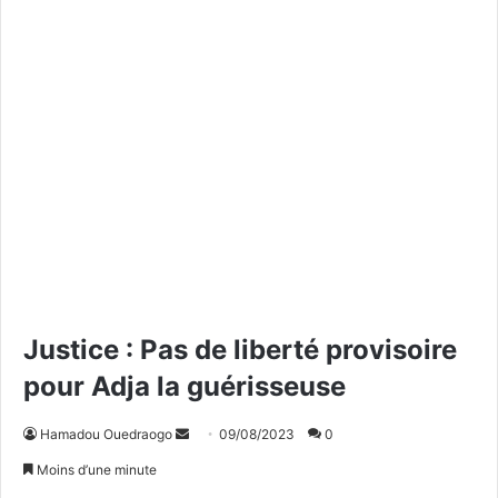
Justice : Pas de liberté provisoire
pour Adja la guérisseuse
Hamadou Ouedraogo
E
09/08/2023
0
n
Moins d’une minute
v