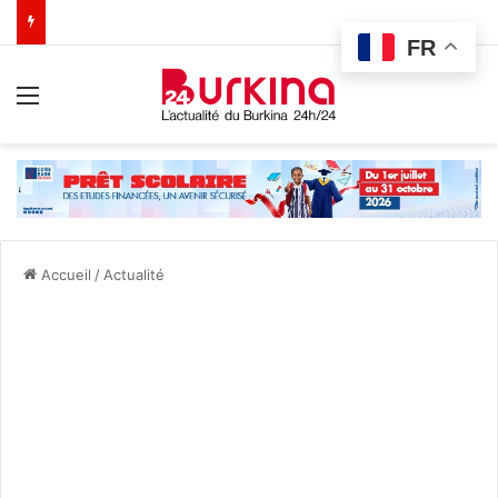
FR
Menu
Accueil
/
Actualité