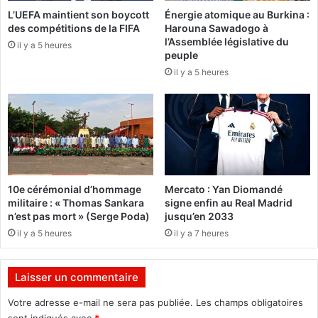
J
L’UEFA maintient son boycott
Énergie atomique au Burkina :
P
u
des compétitions de la FIFA
Harouna Sawadogo à
a
n
l’Assemblée législative du
n
il y a 5 heures
i
peuple
a
o
il y a 5 heures
f
r
r
v
i
e
c
u
a
t
i
c
n
o
p
l
10e cérémonial d’hommage
Mercato : Yan Diomandé
o
l
militaire : « Thomas Sankara
signe enfin au Real Madrid
u
e
n’est pas mort » (Serge Poda)
jusqu’en 2033
r
c
il y a 5 heures
il y a 7 heures
l
t
e
e
S
r
Laisser un commentaire
a
d
l
e
Votre adresse e-mail ne sera pas publiée.
Les champs obligatoires
u
s