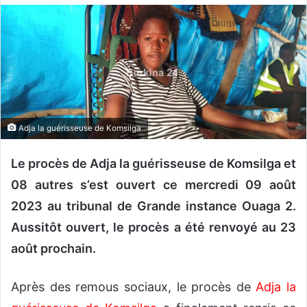
o
y
e
r
u
n
c
o
Adja la guérisseuse de Komsilga
u
r
Le procès de Adja la guérisseuse de Komsilga et
r
08 autres s’est ouvert ce mercredi 09 août
i
2023 au tribunal de Grande instance Ouaga 2.
e
l
Aussitôt ouvert, le procès a été renvoyé au 23
août prochain.
Après des remous sociaux, le procès de
Adja la