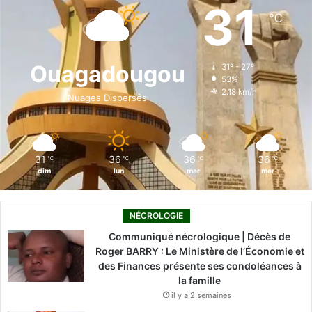
e
k
T
t
T
31
℃
b
e
u
a
o
o
d
b
g
k
Ouagadougou
31º - 27º
53%
o
i
e
r
2.18 km/h
Nuages Dispersés
k
n
a
m
31
36
36
36
℃
℃
℃
℃
dim
lun
mar
mer
NÉCROLOGIE
Communiqué nécrologique | Décès de
Roger BARRY : Le Ministère de l’Économie et
des Finances présente ses condoléances à
la famille
il y a 2 semaines