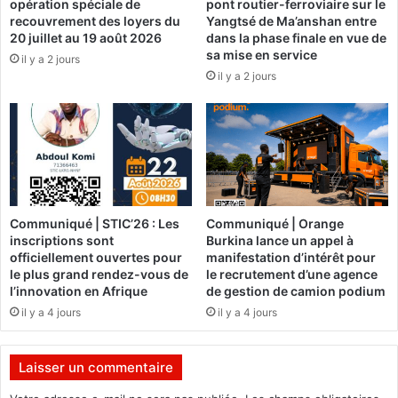
opération spéciale de
pont routier-ferroviaire sur le
r
r
recouvrement des loyers du
Yangtsé de Ma’anshan entre
l
e
20 juillet au 19 août 2026
dans la phase finale en vue de
a
n
sa mise en service
il y a 2 jours
f
t
il y a 2 jours
e
a
u
i
i
n
l
e
l
d
e
e
d
k
e
i
Communiqué | STIC’26 : Les
Communiqué | Orange
r
l
inscriptions sont
Burkina lance un appel à
o
o
officiellement ouvertes pour
manifestation d’intérêt pour
u
g
le plus grand rendez-vous de
le recrutement d’une agence
t
r
l’innovation en Afrique
de gestion de camion podium
e
a
il y a 4 jours
il y a 4 jours
n
m
a
m
t
e
Laisser un commentaire
i
s
o