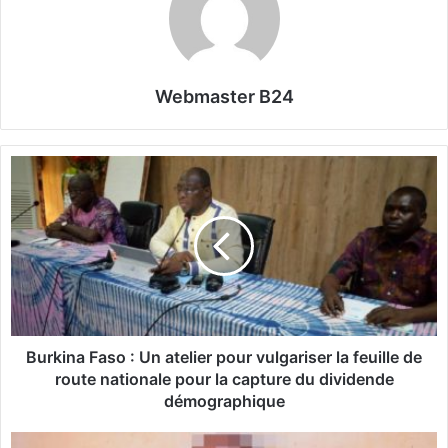
Webmaster B24
B
u
r
k
i
n
a
F
a
s
Burkina Faso : Un atelier pour vulgariser la feuille de
o
route nationale pour la capture du dividende
démographique
:
U
O