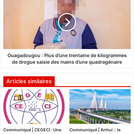
n
u
a
a
t
g
e
a
l
d
i
o
e
u
r
g
p
o
Ouagadougou : Plus d’une trentaine de kilogrammes
o
u
de drogue saisie des mains d’une quadragénaire
u
:
r
P
v
l
Articles similaires
u
u
l
s
g
d
a
’
r
u
i
n
s
e
e
Communiqué | CEGECI : Une
Communiqué | Anhui：le
t