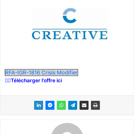
o
y
e
r
u
n
c
o
u
r
RFA-IGR-1816 Crisis Modifier
r
👉🏾Télécharger l’offre ici
i
e
l