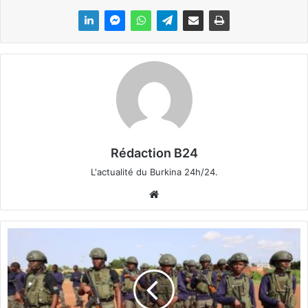
Rédaction B24
L'actualité du Burkina 24h/24.
We
bsi
te
P
o
l
i
c
e