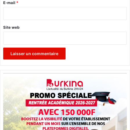
r
e
E-mail
*
o
e
*
t
i
o
Site web
n