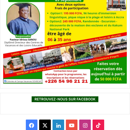
RETROUVEZ-NOUS SUR FACEBOOK
F
X
L
Y
I
T