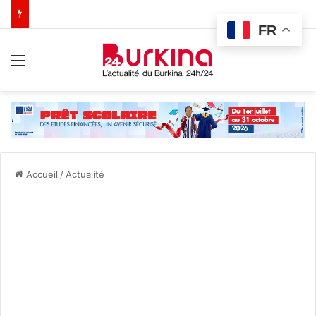
FR
Menu
Accueil
/
Actualité