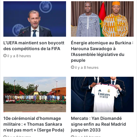
e
O
s
l
o
i
r
g
t
u
i
i
L’UEFA maintient son boycott
Énergie atomique au Burkina :
e
N
des compétitions de la FIFA
Harouna Sawadogo à
d
g
l’Assemblée législative du
u
il y a 8 heures
u
peuple
s
e
il y a 8 heures
t
m
a
a
g
v
e
e
d
u
e
t
p
s
e
'
10e cérémonial d’hommage
Mercato : Yan Diomandé
r
a
militaire : « Thomas Sankara
signe enfin au Real Madrid
f
t
n’est pas mort » (Serge Poda)
jusqu’en 2033
e
t