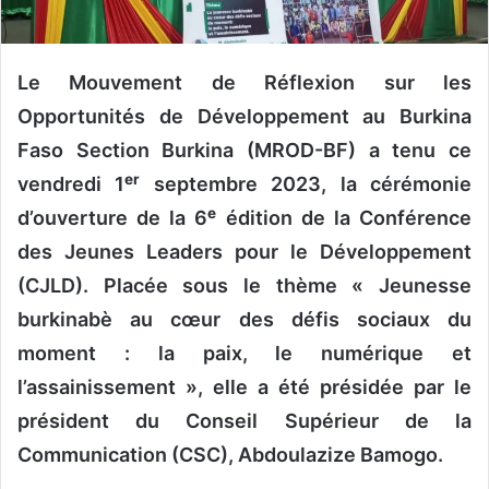
n
c
o
Le Mouvement de Réflexion sur les
u
r
Opportunités de Développement au Burkina
r
Faso Section Burkina (MROD-BF) a tenu ce
i
er
vendredi 1
septembre 2023, la cérémonie
e
e
l
d’ouverture de la 6
édition de la Conférence
des Jeunes Leaders pour le Développement
(CJLD). Placée sous le thème « Jeunesse
burkinabè au cœur des défis sociaux du
moment : la paix, le numérique et
l’assainissement », elle a été présidée par le
président du Conseil Supérieur de la
Communication (CSC), Abdoulazize Bamogo.