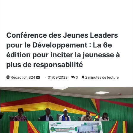
Conférence des Jeunes Leaders
pour le Développement : La 6e
édition pour inciter la jeunesse à
plus de responsabilité
Rédaction B24
E
01/09/2023
0
2 minutes de lecture
n
v
o
y
e
r
u