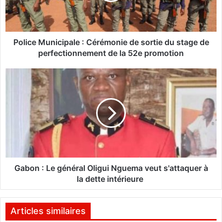
M
u
n
i
Police Municipale : Cérémonie de sortie du stage de
c
perfectionnement de la 52e promotion
i
p
G
a
a
l
b
e
o
:
n
C
:
é
L
r
e
é
g
m
é
Gabon : Le général Oligui Nguema veut s'attaquer à
o
n
la dette intérieure
n
é
i
r
e
a
Articles similaires
d
l