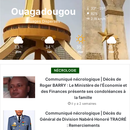
o
d
b
g
k
Ouagadougou
33º - 25º
82%
o
i
e
r
2.18 km/h
Nuages Dispersés
k
n
a
m
33
34
35
35
℃
℃
℃
℃
dim
lun
mar
mer
NÉCROLOGIE
Communiqué nécrologique | Décès de
Roger BARRY : Le Ministère de l’Économie et
des Finances présente ses condoléances à
la famille
il y a 2 semaines
Communiqué nécrologique | Décès du
Général de Division Nabéré Honoré TRAORÉ
: Remerciements