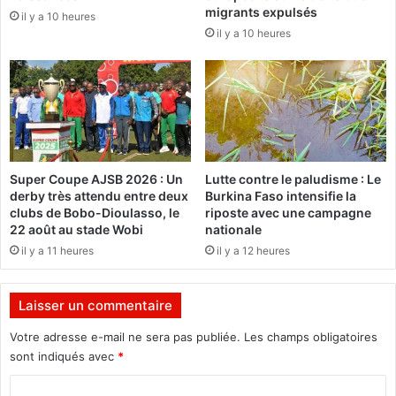
migrants expulsés
il y a 10 heures
a
t
il y a 10 heures
r
i
e
e
m
n
p
p
o
a
r
t
t
r
e
i
Super Coupe AJSB 2026 : Un
Lutte contre le paludisme : Le
a
o
derby très attendu entre deux
Burkina Faso intensifie la
v
t
clubs de Bobo-Dioulasso, le
riposte avec une campagne
e
i
22 août au stade Wobi
nationale
c
q
il y a 11 heures
il y a 12 heures
u
u
n
e
e
Laisser un commentaire
l
:
a
«
Votre adresse e-mail ne sera pas publiée.
Les champs obligatoires
r
sont indiqués avec
*
g
L
e
C
a