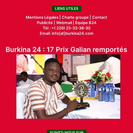
LIENS UTILES
Mentions Légales |
Charte groupe |
Contact
Publicité
|
Webmail |
Equipe B24
Tél : +( 226) 25-33-38-30
Email: info[at]burkina24.com
Burkina 24 : 17 Prix Galian remportés
SUIVEZ-NOUS SUR