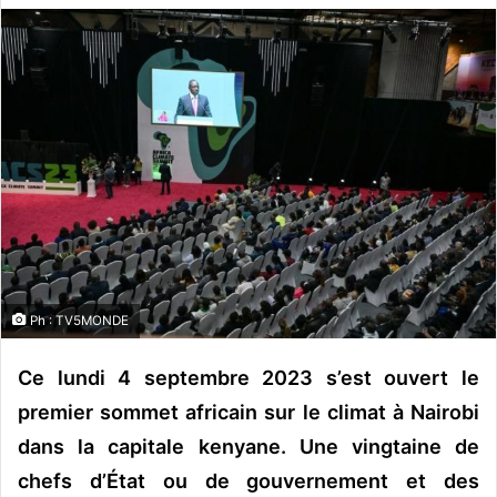
v
o
y
e
r
u
n
c
o
u
r
r
Ph : TV5MONDE
i
e
Ce lundi 4 septembre 2023 s’est ouvert le
l
premier sommet africain sur le climat à Nairobi
dans la capitale kenyane. Une vingtaine de
chefs d’État ou de gouvernement et des