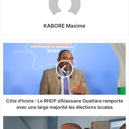
KABORE Maxime
C
ô
t
e
d
'
I
v
o
i
Côte d'Ivoire : Le RHDP d’Alassane Ouattara remporte
r
avec une large majorité les élections locales
e
:
C
L
o