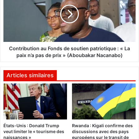
e
n
R
t
H
r
D
i
P
b
d
u
’
t
A
i
Contribution au Fonds de soutien patriotique : « La
l
o
paix n’a pas de prix » (Aboubakar Nacanabo)
a
n
s
a
s
u
Articles similaires
a
F
n
o
e
n
O
d
u
s
a
d
t
e
États-Unis : Donald Trump
Rwanda : Kigali confirme des
t
s
veut limiter le « tourisme des
discussions avec des pays
a
o
naissances »
européens sur le transit de
r
u