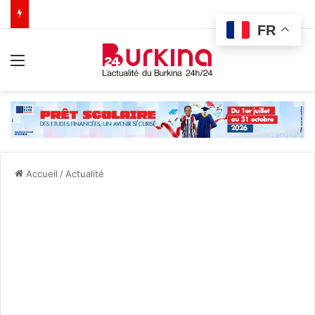
FR
Menu
Accueil
/
Actualité