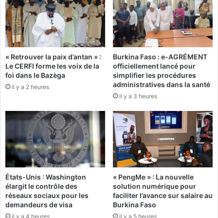
m
t
a
r
t
é
e
:
2
L
« Retrouver la paix d’antan » :
Burkina Faso : e-AGRÉMENT
0
Le CERFI forme les voix de la
officiellement lancé pour
e
2
foi dans le Bazèga
simplifier les procédures
s
3
administratives dans la santé
A
il y a 2 heures
-
il y a 3 heures
f
2
r
0
i
2
c
4
a
»
i
n
:
s
L
États-Unis : Washington
« PengMe » : La nouvelle
a
’
élargit le contrôle des
solution numérique pour
c
a
réseaux sociaux pour les
faciliter l’avance sur salaire au
c
s
demandeurs de visa
Burkina Faso
o
s
il y a 4 heures
il y a 5 heures