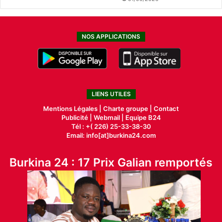
NOS APPLICATIONS
LIENS UTILES
Mentions Légales |
Charte groupe |
Contact
Publicité
|
Webmail |
Equipe B24
Tél : +( 226) 25-33-38-30
Email: info[at]burkina24.com
Burkina 24 : 17 Prix Galian remportés