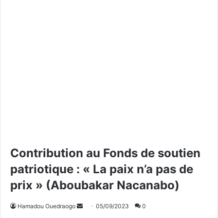
Contribution au Fonds de soutien
patriotique : « La paix n’a pas de
prix » (Aboubakar Nacanabo)
Hamadou Ouedraogo
E
05/09/2023
0
n