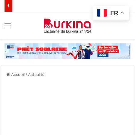
FR
Menu
Accueil
/
Actualité