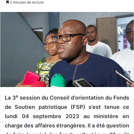
2 minutes de lecture
v
o
y
e
r
u
n
c
o
u
r
r
i
e
La 3
session du Conseil d’orientation du Fonds
e
de Soutien patriotique (FSP) s’est tenue ce
l
lundi 04 septembre 2023 au ministère en
charge des affaires étrangères. Il a été question