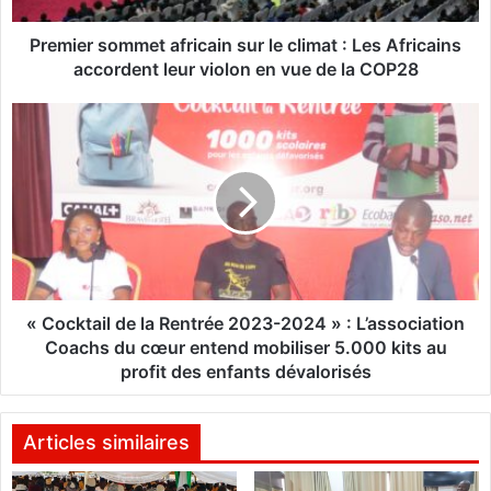
o
m
Premier sommet africain sur le climat : Les Africains
m
accordent leur violon en vue de la COP28
e
t
«
a
f
C
r
o
i
c
c
k
a
t
i
a
n
i
s
l
« Cocktail de la Rentrée 2023-2024 » : L’association
u
d
Coachs du cœur entend mobiliser 5.000 kits au
r
e
profit des enfants dévalorisés
l
l
e
a
c
R
Articles similaires
l
e
i
n