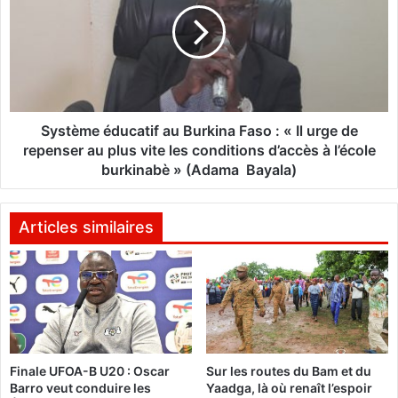
l
t
A
è
m
m
o
e
n
é
-
d
T
u
Système éducatif au Burkina Faso : « Il urge de
a
c
repenser au plus vite les conditions d’accès à l’école
n
a
burkinabè » (Adama Bayala)
o
t
h
i
l
f
Articles similaires
i
a
m
u
o
B
g
u
é
r
à
k
l
i
a
Finale UFOA-B U20 : Oscar
Sur les routes du Bam et du
n
Barro veut conduire les
Yaadga, là où renaît l’espoir
t
a