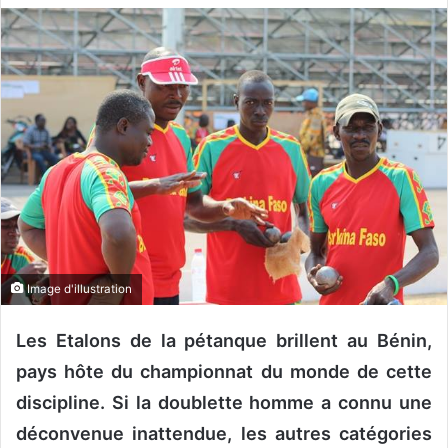
v
o
y
e
r
u
n
c
o
u
r
r
Image d'illustration
i
e
Les Etalons de la pétanque brillent au Bénin,
l
pays hôte du championnat du monde de cette
discipline. Si la doublette homme a connu une
déconvenue inattendue, les autres catégories