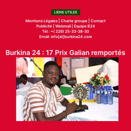
LIENS UTILES
Mentions Légales |
Charte groupe |
Contact
Publicité
|
Webmail |
Equipe B24
Tél : +( 226) 25-33-38-30
Email: info[at]burkina24.com
Burkina 24 : 17 Prix Galian remportés