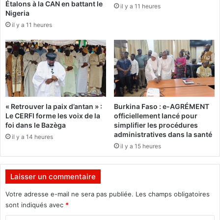
Étalons à la CAN en battant le
ê
F
il y a 11 heures
Nigeria
t
a
il y a 11 heures
e
s
d
o
u
:
C
«
o
I
n
l
s
u
e
r
« Retrouver la paix d’antan » :
Burkina Faso : e-AGRÉMENT
i
g
Le CERFI forme les voix de la
officiellement lancé pour
l
e
foi dans le Bazèga
simplifier les procédures
d
d
administratives dans la santé
il y a 14 heures
e
e
il y a 15 heures
l
r
’
e
E
p
Laisser un commentaire
n
e
t
n
Votre adresse e-mail ne sera pas publiée.
Les champs obligatoires
e
s
sont indiqués avec
*
n
e