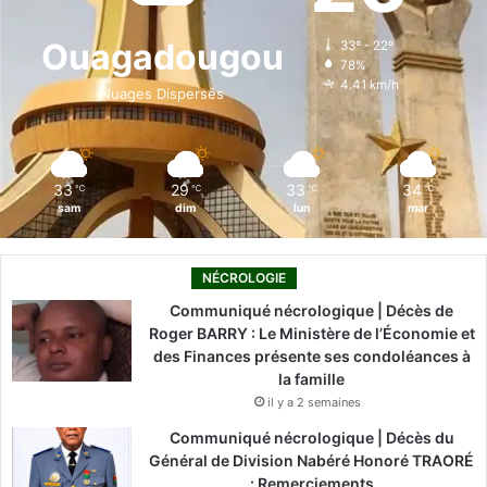
o
d
b
g
k
Ouagadougou
33º - 22º
78%
o
i
e
r
4.41 km/h
Nuages Dispersés
k
n
a
m
33
29
33
34
℃
℃
℃
℃
sam
dim
lun
mar
NÉCROLOGIE
Communiqué nécrologique | Décès de
Roger BARRY : Le Ministère de l’Économie et
des Finances présente ses condoléances à
la famille
il y a 2 semaines
Communiqué nécrologique | Décès du
Général de Division Nabéré Honoré TRAORÉ
: Remerciements