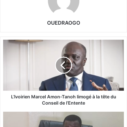
OUEDRAOGO
L
’
I
v
o
i
r
i
e
n
L’Ivoirien Marcel Amon-Tanoh limogé à la tête du
M
Conseil de l’Entente
a
r
S
c
y
e
s