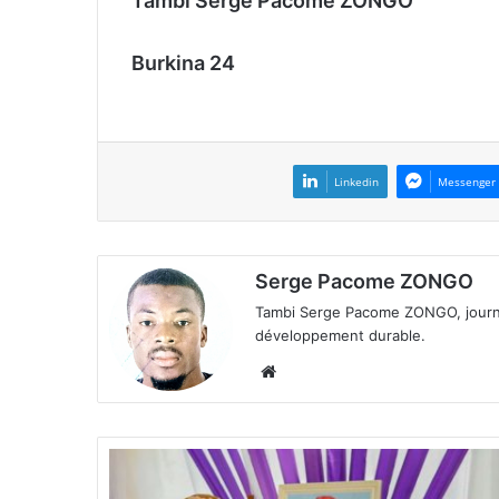
Tambi Serge Pacome ZONGO
Burkina 24
Linkedin
Messenger
Serge Pacome ZONGO
Tambi Serge Pacome ZONGO, journal
développement durable.
We
bsi
te
D
é