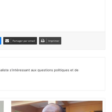
Partager par email
Imprimer
iste s'intéressant aux questions politiques et de
J
u