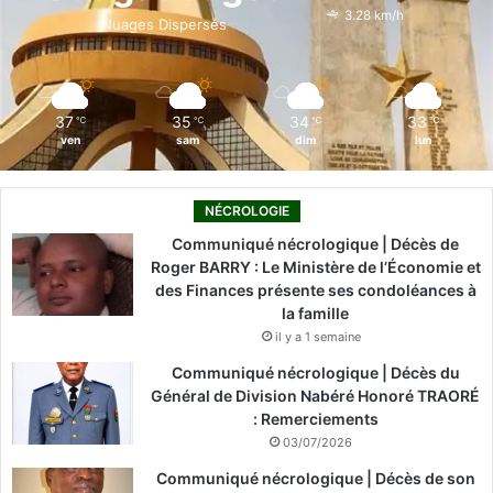
o
i
e
r
3.28 km/h
Nuages Dispersés
k
n
a
m
37
35
34
33
℃
℃
℃
℃
ven
sam
dim
lun
NÉCROLOGIE
Communiqué nécrologique | Décès de
Roger BARRY : Le Ministère de l’Économie et
des Finances présente ses condoléances à
la famille
il y a 1 semaine
Communiqué nécrologique | Décès du
Général de Division Nabéré Honoré TRAORÉ
: Remerciements
03/07/2026
Communiqué nécrologique | Décès de son