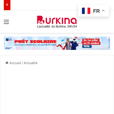
FR
Menu
Accueil
/
Actualité