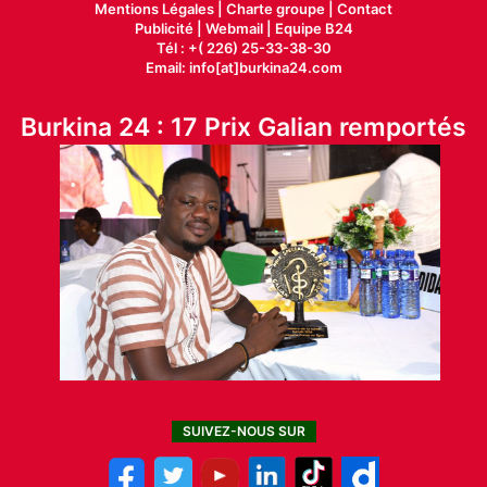
Mentions Légales |
Charte groupe |
Contact
Publicité
|
Webmail |
Equipe B24
Tél : +( 226) 25-33-38-30
Email: info[at]burkina24.com
Burkina 24 : 17 Prix Galian remportés
SUIVEZ-NOUS SUR