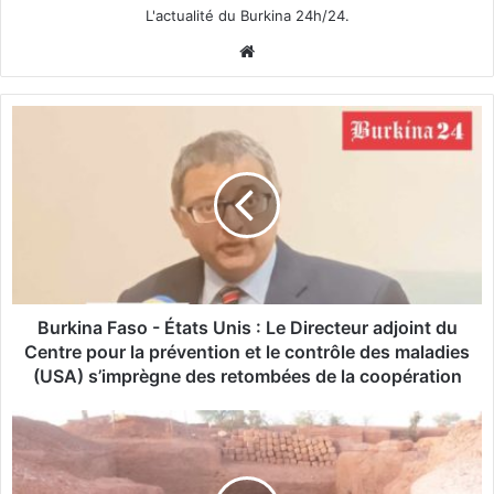
L'actualité du Burkina 24h/24.
We
bsi
te
B
u
r
k
i
n
a
F
a
s
Burkina Faso - États Unis : Le Directeur adjoint du
o
Centre pour la prévention et le contrôle des maladies
-
(USA) s’imprègne des retombées de la coopération
É
t
C
a
a
t
r
s
r