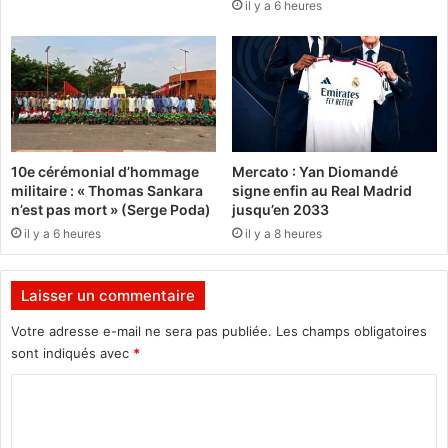
il y a 6 heures
n
r
t
e
d
p
u
r
C
o
e
m
n
i
t
s
10e cérémonial d’hommage
Mercato : Yan Diomandé
r
e
militaire : « Thomas Sankara
signe enfin au Real Madrid
e
a
n’est pas mort » (Serge Poda)
jusqu’en 2033
p
u
il y a 6 heures
il y a 8 heures
o
t
u
r
r
o
Laisser un commentaire
l
u
a
p
Votre adresse e-mail ne sera pas publiée.
Les champs obligatoires
p
r
sont indiqués avec
*
r
o
é
p
C
v
i
o
e
c