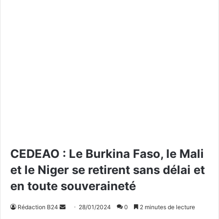
CEDEAO : Le Burkina Faso, le Mali
et le Niger se retirent sans délai et
en toute souveraineté
Rédaction B24
E
28/01/2024
0
2 minutes de lecture
n