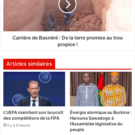
U
i
n
è
i
r
s
e
:
d
L
e
Carrière de Basnéré : De la terre promise au trou
e
B
propice !
D
a
i
s
r
n
Articles similaires
e
é
c
r
t
é
e
:
u
D
r
e
a
l
d
L’UEFA maintient son boycott
Énergie atomique au Burkina :
a
des compétitions de la FIFA
Harouna Sawadogo à
j
t
l’Assemblée législative du
o
il y a 6 heures
e
peuple
i
r