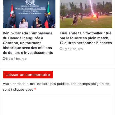
r
o
l
g
e
u
m
e
e
n
n
a
Bénin-Canada : l’ambassade
Thaïlande : Un footballeur tué
t
t
du Canada inaugurée à
par la foudre en plein match,
i
Cotonou, un tournant
12 autres personnes blessées
o
historique avec des millions
il y a 8 heures
n
de dollars d’investissements
a
il y a 7 heures
l
s
u
Laisser un commentaire
r
Votre adresse e-mail ne sera pas publiée.
Les champs obligatoires
l
a
sont indiqués avec
*
t
C
a
b
o
l
m