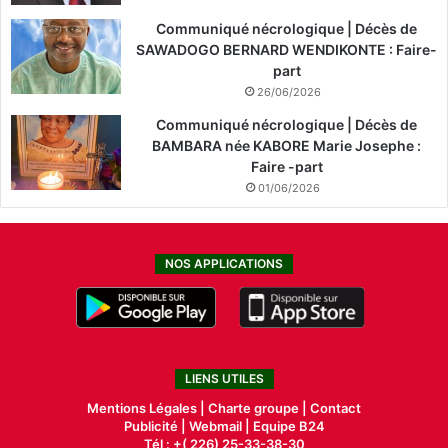
Communiqué nécrologique | Décès de
SAWADOGO BERNARD WENDIKONTE : Faire-
part
26/06/2026
Communiqué nécrologique | Décès de
BAMBARA née KABORE Marie Josephe :
Faire -part
01/06/2026
NOS APPLICATIONS
LIENS UTILES
Mentions Légales |
Charte groupe |
Contact
Publicité
|
Webmail |
Equipe B24
Tél : +( 226) 25-33-38-30