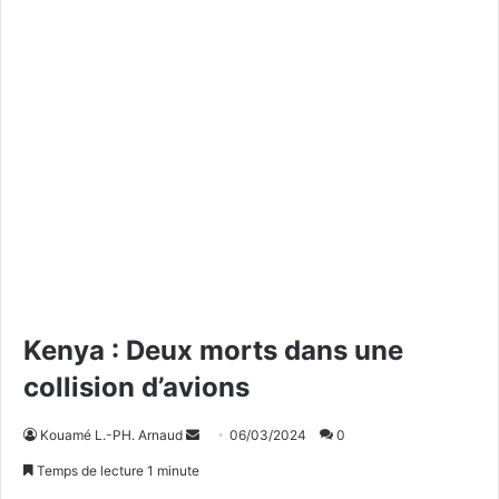
Kenya : Deux morts dans une
collision d’avions
Kouamé L.-PH. Arnaud
E
06/03/2024
0
n
Temps de lecture 1 minute
v