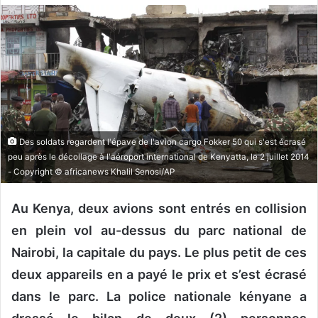
o
y
e
r
u
n
c
o
Des soldats regardent l'épave de l'avion cargo Fokker 50 qui s'est écrasé
u
peu après le décollage à l'aéroport international de Kenyatta, le 2 juillet 2014
r
- Copyright © africanews Khalil Senosi/AP
r
i
Au Kenya, deux avions sont entrés en collision
e
en plein vol au-dessus du parc national de
l
Nairobi, la capitale du pays. Le plus petit de ces
deux appareils en a payé le prix et s’est écrasé
dans le parc. La police nationale kényane a