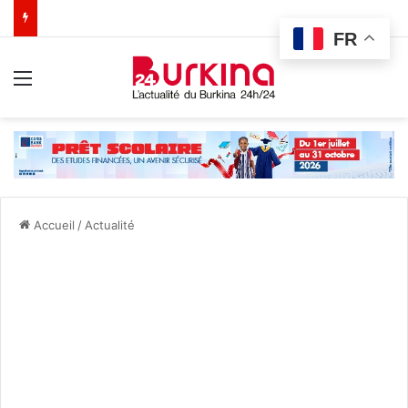
FR
Menu
Accueil
/
Actualité