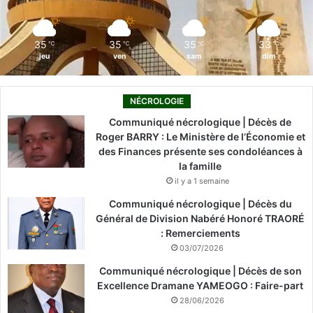
k
n
a
m
35
35
35
33
℃
℃
℃
℃
jeu
ven
sam
dim
NÉCROLOGIE
Communiqué nécrologique | Décès de
Roger BARRY : Le Ministère de l’Économie et
des Finances présente ses condoléances à
la famille
il y a 1 semaine
Communiqué nécrologique | Décès du
Général de Division Nabéré Honoré TRAORÉ
: Remerciements
03/07/2026
Communiqué nécrologique | Décès de son
Excellence Dramane YAMEOGO : Faire-part
28/06/2026