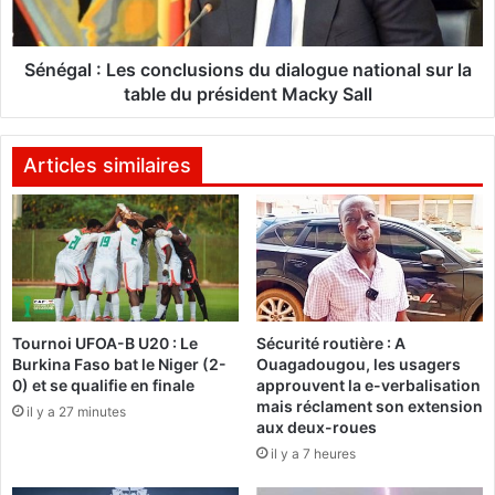
u
:
c
L
o
e
Sénégal : Les conclusions du dialogue national sur la
d
s
table du président Macky Sall
e
c
é
o
l
n
Articles similaires
e
c
c
l
t
u
o
s
r
i
a
o
l
n
Tournoi UFOA-B U20 : Le
Sécurité routière : A
p
s
Burkina Faso bat le Niger (2-
Ouagadougou, les usagers
a
d
0) et se qualifie en finale
approuvent la e-verbalisation
r
u
mais réclament son extension
il y a 27 minutes
l
d
aux deux-roues
e
i
il y a 7 heures
P
a
a
l