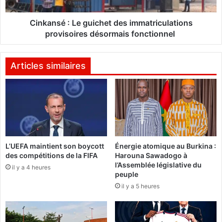
A
é
a
:
é
L
Cinkansé : Le guichet des immatriculations
c
e
provisoires désormais fonctionnel
h
g
a
u
n
i
Articles similaires
g
c
é
h
a
e
v
t
e
d
c
e
l
s
L’UEFA maintient son boycott
Énergie atomique au Burkina :
a
i
des compétitions de la FIFA
Harouna Sawadogo à
C
m
l’Assemblée législative du
o
il y a 4 heures
m
peuple
m
a
il y a 5 heures
m
t
u
r
n
i
a
c