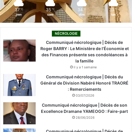
m
37
35
34
33
℃
℃
℃
℃
ven
sam
dim
lun
NÉCROLOGIE
Communiqué nécrologique | Décès de
Roger BARRY : Le Ministère de l’Économie et
des Finances présente ses condoléances à
la famille
il y a 1 semaine
Communiqué nécrologique | Décès du
Général de Division Nabéré Honoré TRAORÉ
: Remerciements
03/07/2026
Communiqué nécrologique | Décès de son
Excellence Dramane YAMEOGO : Faire-part
28/06/2026
Communiqué nécrologique | Décès de