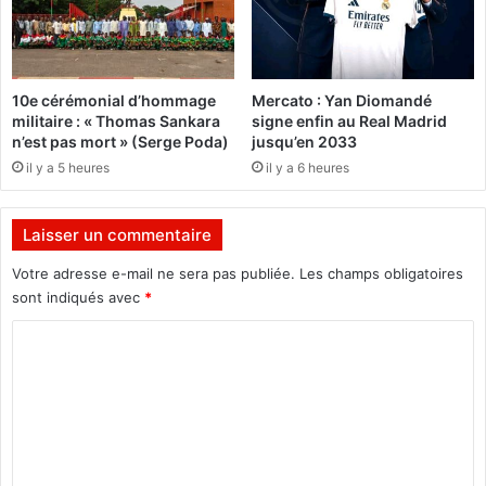
u
u
t
l
é
a
m
t
10e cérémonial d’hommage
Mercato : Yan Diomandé
a
i
militaire : « Thomas Sankara
signe enfin au Real Madrid
l
o
n’est pas mort » (Serge Poda)
jusqu’en 2033
i
n
il y a 5 heures
il y a 6 heures
e
s
n
p
n
r
Laisser un commentaire
e
o
d
v
Votre adresse e-mail ne sera pas publiée.
Les champs obligatoires
u
i
sont indiqués avec
*
B
s
u
o
C
r
i
o
k
r
m
i
e
n
s
m
a
d
e
F
é