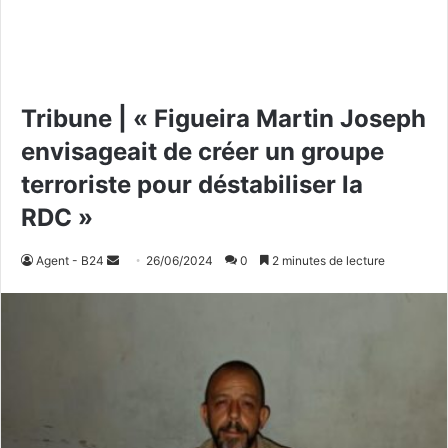
Tribune | « Figueira Martin Joseph
envisageait de créer un groupe
terroriste pour déstabiliser la
RDC »
Agent - B24
E
26/06/2024
0
2 minutes de lecture
n
v
o
y
e
r
u