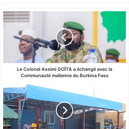
bsi
te
L
e
C
o
l
o
n
e
l
A
Le Colonel Assimi GOÏTA a échangé avec la
s
Communauté malienne du Burkina Faso
s
i
C
m
i
i
n
G
k
O
a
Ï
n
T
s