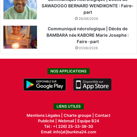
SAWADOGO BERNARD WENDIKONTE : Faire-
part
26/06/2026
Communiqué nécrologique | Décès de
BAMBARA née KABORE Marie Josephe :
Faire -part
01/06/2026
NOS APPLICATIONS
LIENS UTILES
Mentions Légales |
Charte groupe |
Contact
Publicité
|
Webmail |
Equipe B24
Tél : +( 226) 25-33-38-30
Email: info[at]burkina24.com