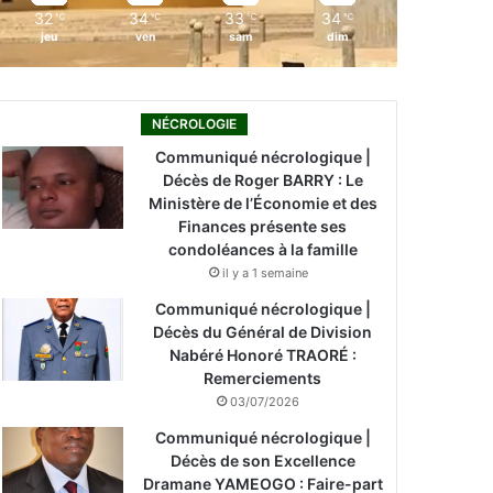
32
34
33
34
℃
℃
℃
℃
jeu
ven
sam
dim
NÉCROLOGIE
Communiqué nécrologique |
Décès de Roger BARRY : Le
Ministère de l’Économie et des
Finances présente ses
condoléances à la famille
il y a 1 semaine
Communiqué nécrologique |
Décès du Général de Division
Nabéré Honoré TRAORÉ :
Remerciements
03/07/2026
Communiqué nécrologique |
Décès de son Excellence
Dramane YAMEOGO : Faire-part