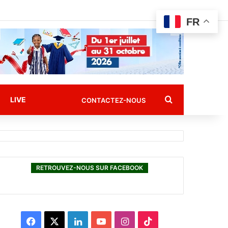
FR
Rechercher
LIVE
CONTACTEZ-NOUS
RETROUVEZ-NOUS SUR FACEBOOK
F
X
L
Y
I
T