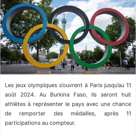
v
o
y
e
r
u
n
c
o
u
r
r
Les jeux olympiques s’ouvrent à Paris jusqu’au 11
i
août 2024. Au Burkina Faso, ils seront huit
e
l
athlètes à représenter le pays avec une chance
de remporter des médailles, après 11
participations au compteur.