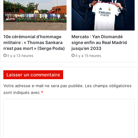
c
s
e
t
n
e
t
s
D
a
10e cérémonial d’hommage
Mercato : Yan Diomandé
b
militaire : « Thomas Sankara
signe enfin au Real Madrid
i
n’est pas mort » (Serge Poda)
jusqu’en 2033
l
il y a 13 heures
il y a 15 heures
g
o
u
Laisser un commentaire
:
L
Votre adresse e-mail ne sera pas publiée.
Les champs obligatoires
e
sont indiqués avec
*
s
a
C
c
o
c
m
u
s
m
é