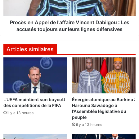
r
e
a
n
l
A
i
p
Procès en Appel de l'affaire Vincent Dabilgou : Les
s
p
accusés toujours sur leurs lignes défensives
e
e
p
l
l
d
Articles similaires
u
e
s
l
i
'
e
a
u
f
r
f
s
a
L’UEFA maintient son boycott
Énergie atomique au Burkina :
t
i
des compétitions de la FIFA
Harouna Sawadogo à
e
r
l’Assemblée législative du
r
il y a 13 heures
e
peuple
r
V
il y a 13 heures
o
i
r
n
i