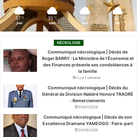
m
37
35
34
35
℃
℃
℃
℃
ven
sam
dim
lun
NÉCROLOGIE
Communiqué nécrologique | Décès de
Roger BARRY : Le Ministère de l’Économie et
des Finances présente ses condoléances à
la famille
il y a 1 semaine
Communiqué nécrologique | Décès du
Général de Division Nabéré Honoré TRAORÉ
: Remerciements
03/07/2026
Communiqué nécrologique | Décès de son
Excellence Dramane YAMEOGO : Faire-part
28/06/2026