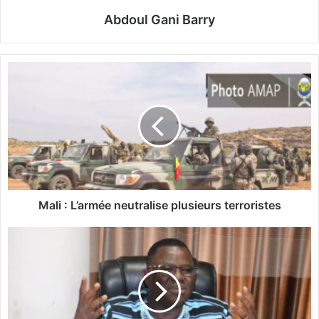
Abdoul Gani Barry
M
a
l
i
:
L
’
a
r
Mali : L’armée neutralise plusieurs terroristes
m
é
P
e
r
n
o
e
c
u
è
t
s