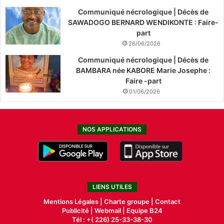
Communiqué nécrologique | Décès de
SAWADOGO BERNARD WENDIKONTE : Faire-
part
26/06/2026
Communiqué nécrologique | Décès de
BAMBARA née KABORE Marie Josephe :
Faire -part
01/06/2026
NOS APPLICATIONS
LIENS UTILES
Mentions Légales |
Charte groupe |
Contact
Publicité
|
Webmail |
Equipe B24
Tél : +( 226) 25-33-38-30