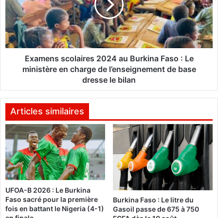
u
e
T
n
r
s
é
s
s
c
o
o
Examens scolaires 2024 au Burkina Faso : Le
r
l
ministère en charge de l’enseignement de base
:
a
dresse le bilan
U
i
n
r
o
e
Articles similaires
u
s
t
2
i
0
l
2
p
4
o
a
u
u
r
UFOA-B 2026 : Le Burkina
B
Faso sacré pour la première
a
Burkina Faso : Le litre du
u
fois en battant le Nigeria (4-1)
Gasoil passe de 675 à 750
f
r
en finale