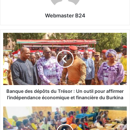
Webmaster B24
B
a
n
q
u
e
d
e
s
d
Banque des dépôts du Trésor : Un outil pour affirmer
é
l’indépendance économique et financière du Burkina
p
ô
E
t
x
s
a
d
m