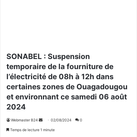
SONABEL : Suspension
temporaire de la fourniture de
l’électricité de 08h à 12h dans
certaines zones de Ouagadougou
et environnant ce samedi 06 août
2024
Webmaster B24
E
02/08/2024
0
n
Temps de lecture 1 minute
v