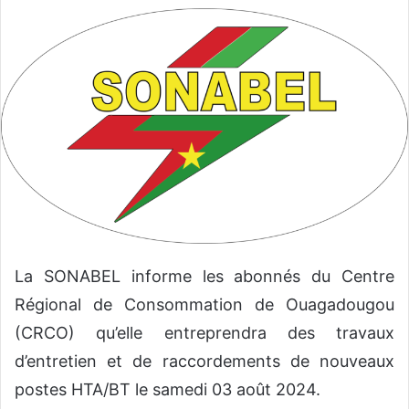
o
y
e
r
u
n
c
o
u
r
r
i
La SONABEL informe les abonnés du Centre
e
l
Régional de Consommation de Ouagadougou
(CRCO) qu’elle entreprendra des travaux
d’entretien et de raccordements de nouveaux
postes HTA/BT le samedi 03 août 2024.