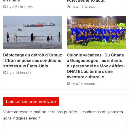
FCFA dès le 10 août
f
k
il y a 51 minutes
i
il y a 10 heures
i
r
n
m
a
e
F
r
a
l
s
’
o
i
:
Déblocage du détroit d’Ormuz
Colonie vacances : Du Ghana
n
L
: L’Iran impose ses conditions
à Ouagadougou, les enfants
d
e
strictes aux États-Unis
du personnel de Moov Africa-
é
m
ONATEL au terme d’une
il y a 14 heures
p
i
aventure culturelle
e
n
il y a 14 heures
n
i
d
s
a
t
Laisser un commentaire
n
è
c
r
Votre adresse e-mail ne sera pas publiée.
Les champs obligatoires
e
e
sont indiqués avec
*
é
e
c
C
n