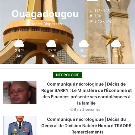
o
d
b
g
k
Ouagadougou
36º - 24º
73%
o
i
e
r
3.45 km/h
Nuages Dispersés
k
n
a
m
36
37
30
34
℃
℃
℃
℃
lun
mar
mer
jeu
NÉCROLOGIE
Communiqué nécrologique | Décès de
Roger BARRY : Le Ministère de l’Économie et
des Finances présente ses condoléances à
la famille
il y a 2 semaines
Communiqué nécrologique | Décès du
Général de Division Nabéré Honoré TRAORÉ
: Remerciements