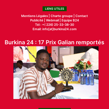
LIENS UTILES
Mentions Légales |
Charte groupe |
Contact
Publicité
|
Webmail |
Equipe B24
Tél : +( 226) 25-33-38-30
Email: info[at]burkina24.com
Burkina 24 : 17 Prix Galian remportés