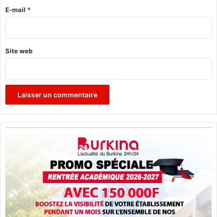
s
e
e
E-mail
*
!
r
*
t
e
Site web