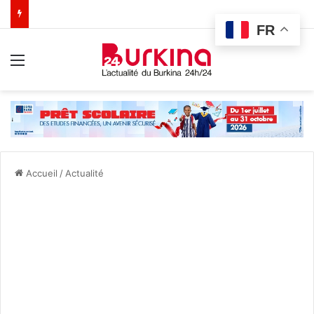
FR
Menu
Accueil
/
Actualité