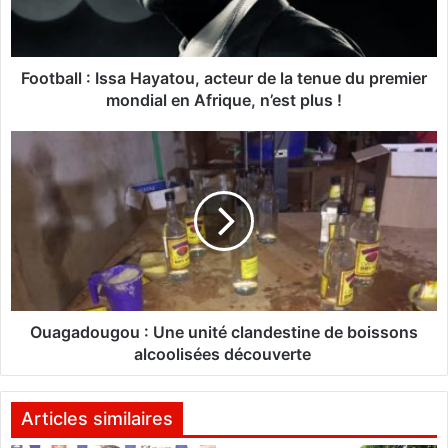
l
l
:
I
Football : Issa Hayatou, acteur de la tenue du premier
s
mondial en Afrique, n’est plus !
s
a
O
H
u
a
a
y
g
a
a
t
d
o
o
u
u
,
g
a
o
Ouagadougou : Une unité clandestine de boissons
c
u
alcoolisées découverte
t
:
e
U
u
n
Articles similaires
r
e