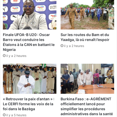
d
u
e
n
l
i
a
t
t
é
e
c
Finale UFOA-B U20 : Oscar
Sur les routes du Bam et du
n
l
Barro veut conduire les
Yaadga, là où renaît l’espoir
u
a
Étalons à la CAN en battant le
e
il y a 2 heures
n
Nigeria
d
d
il y a 2 heures
u
e
p
s
r
t
e
i
m
n
i
e
e
d
r
e
« Retrouver la paix d’antan » :
Burkina Faso : e-AGRÉMENT
m
b
Le CERFI forme les voix de la
officiellement lancé pour
o
o
foi dans le Bazèga
simplifier les procédures
n
i
administratives dans la santé
il y a 5 heures
d