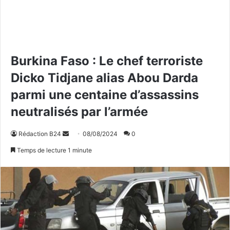
Burkina Faso : Le chef terroriste
Dicko Tidjane alias Abou Darda
parmi une centaine d’assassins
neutralisés par l’armée
Rédaction B24
E
08/08/2024
0
n
Temps de lecture 1 minute
v
o
y
e
r
u