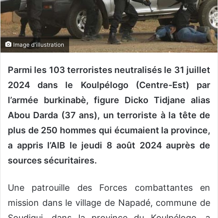
n
c
o
u
Image d'illustration
r
r
Parmi les 103 terroristes neutralisés le 31 juillet
i
2024 dans le Koulpélogo (Centre-Est) par
e
l
l’armée burkinabè, figure Dicko Tidjane alias
Abou Darda (37 ans), un terroriste à la tête de
plus de 250 hommes qui écumaient la province,
a appris l’AIB le jeudi 8 août 2024 auprès de
sources sécuritaires.
Une patrouille des Forces combattantes en
mission dans le village de Napadé, commune de
Soudigui, dans la province du Koulpélogo, a