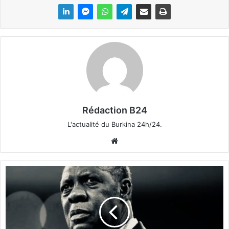
Rédaction B24
L'actualité du Burkina 24h/24.
We
bsi
te
F
o
o
t
b
a