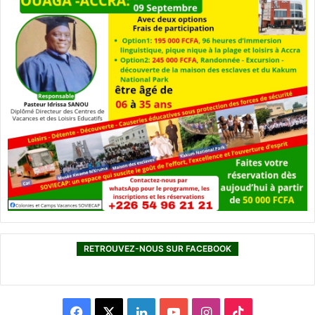
RETROUVEZ-NOUS SUR FACEBOOK
F
X
L
Y
I
T