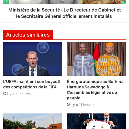
e
e
s
d
Ministère de la Sécurité : Le Directeur de Cabinet et
:
e
le Secrétaire Général officiellement installés
L
l
e
a
s
S
Articles similaires
a
é
t
c
h
u
l
r
è
i
t
t
e
é
L’UEFA maintient son boycott
Énergie atomique au Burkina :
s
:
des compétitions de la FIFA
Harouna Sawadogo à
l
L
l’Assemblée législative du
e
il y a 11 heures
e
peuple
s
D
il y a 11 heures
p
i
l
r
u
e
s
c