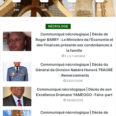
37
35
34
35
℃
℃
℃
℃
ven
sam
dim
lun
NÉCROLOGIE
Communiqué nécrologique | Décès de
Roger BARRY : Le Ministère de l’Économie et
des Finances présente ses condoléances à
la famille
il y a 1 semaine
Communiqué nécrologique | Décès du
Général de Division Nabéré Honoré TRAORÉ
: Remerciements
03/07/2026
Communiqué nécrologique | Décès de son
Excellence Dramane YAMEOGO : Faire-part
28/06/2026
Communiqué nécrologique | Décès de