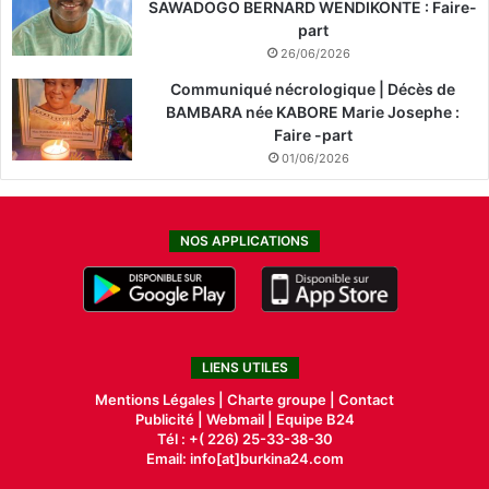
SAWADOGO BERNARD WENDIKONTE : Faire-
part
26/06/2026
Communiqué nécrologique | Décès de
BAMBARA née KABORE Marie Josephe :
Faire -part
01/06/2026
NOS APPLICATIONS
LIENS UTILES
Mentions Légales |
Charte groupe |
Contact
Publicité
|
Webmail |
Equipe B24
Tél : +( 226) 25-33-38-30
Email: info[at]burkina24.com