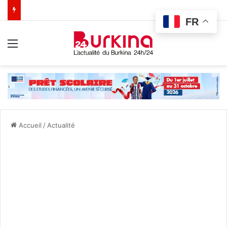
FR
Menu
Accueil
/
Actualité