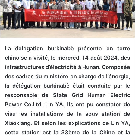
u
n
c
o
u
r
r
La délégation burkinabè présente en terre
i
chinoise a visité, le mercredi 14 août 2024, des
e
infrastructures d’électricité à Hunan. Composée
l
des cadres du ministère en charge de l’énergie,
la délégation burkinabè était conduite par le
responsable de State Grid Human Electric
Power Co.Ltd, Lin YA. Ils ont pu constater de
visu les installations de la sous station de
Xiaoxiang. Et selon les explications de Lin YA,
cette station est la 33ème de la Chine et la