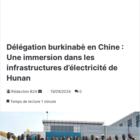
Délégation burkinabè en Chine :
Une immersion dans les
infrastructures d’électricité de
Hunan
Rédaction B24
E
19/08/2024
0
n
Temps de lecture 1 minute
v
o
y
e
r