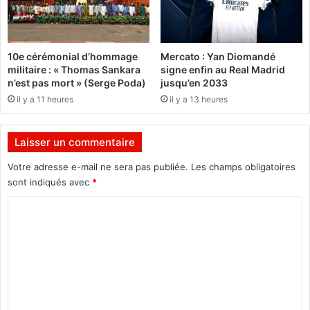
a
t
u
e
d
u
a
r
10e cérémonial d’hommage
Mercato : Yan Diomandé
c
d
militaire : « Thomas Sankara
signe enfin au Real Madrid
i
e
n’est pas mort » (Serge Poda)
jusqu’en 2033
e
C
il y a 11 heures
il y a 13 heures
u
a
x
b
e
i
Laisser un commentaire
t
n
l
e
Votre adresse e-mail ne sera pas publiée.
Les champs obligatoires
e
t
sont indiqués avec
*
u
e
r
t
C
s
l
o
e
e
m
x
S
p
e
m
l
c
e
o
r
i
é