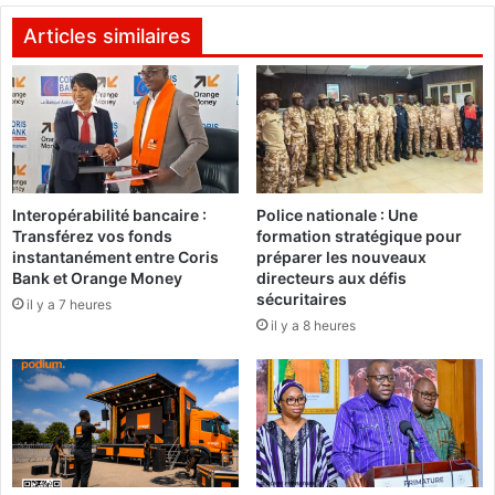
e
C
G
A
Articles similaires
h
N
a
2
n
0
a
2
d
5
i
:
t
L
s
Interopérabilité bancaire :
Police nationale : Une
e
Transférez vos fonds
formation stratégique pour
a
s
instantanément entre Coris
préparer les nouveaux
d
É
Bank et Orange Money
directeurs aux défis
i
t
sécuritaires
il y a 7 heures
s
a
il y a 8 heures
p
l
o
o
s
n
i
s
t
d
i
u
o
B
n
u