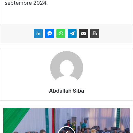
septembre 2024.
Abdallah Siba
L
u
t
t