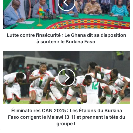
e
c
o
n
t
r
Lutte contre l'insécurité : Le Ghana dit sa disposition
e
à soutenir le Burkina Faso
l
'
É
i
l
n
i
s
m
é
i
c
n
u
a
r
t
i
o
t
i
Éliminatoires CAN 2025 : Les Étalons du Burkina
é
r
Faso corrigent le Malawi (3-1) et prennent la tête du
:
e
groupe L
L
s