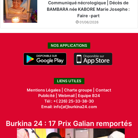
Communiqué nécrologique | Décès de
BAMBARA née KABORE Marie Josephe :
Faire -part
01/06/2026
NOS APPLICATIONS
LIENS UTILES
Mentions Légales |
Charte groupe |
Contact
Publicité
|
Webmail |
Equipe B24
Tél : +( 226) 25-33-38-30
Email: info[at]burkina24.com
Burkina 24 : 17 Prix Galian remportés