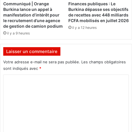
Communiqué | Orange
Finances publiques : Le
à
r
Burkina lance un appel à
Burkina dépasse ses objectifs
s
k
manifestation d’intérêt pour
de recettes avec 448 milliards
o
i
le recrutement d’une agence
FCFA mobilisés en juillet 2026
u
n
de gestion de camion podium
il y a 12 heures
t
a
il y a 9 heures
e
F
n
a
i
s
Laisser un commentaire
r
o
l
c
Votre adresse e-mail ne sera pas publiée.
Les champs obligatoires
e
o
sont indiqués avec
*
B
r
C
u
r
r
i
o
k
g
m
i
e
n
n
m
a
t
e
F
l
a
n
e
s
M
t