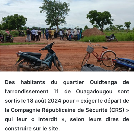
v
o
y
e
r
u
n
c
o
u
r
r
Des habitants du quartier Ouidtenga de
i
l’arrondissement 11 de Ouagadougou sont
e
sortis le 18 août 2024 pour « exiger le départ de
l
la Compagnie Républicaine de Sécurité (CRS) »
qui leur « interdit », selon leurs dires de
construire sur le site.