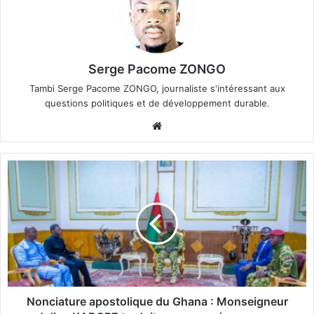
Serge Pacome ZONGO
Tambi Serge Pacome ZONGO, journaliste s'intéressant aux
questions politiques et de développement durable.
We
bsi
te
N
o
n
c
i
a
t
u
r
e
Nonciature apostolique du Ghana : Monseigneur