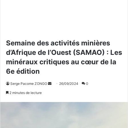
Semaine des activités minières
d’Afrique de l’Ouest (SAMAO) : Les
minéraux critiques au cœur de la
6e édition
Serge Pacome ZONGO
E
26/09/2024
0
n
2 minutes de lecture
v
o
y
e
r