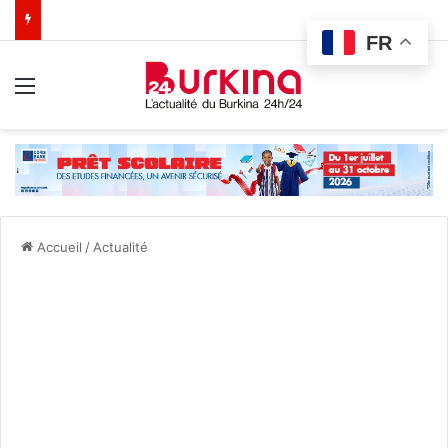
FR
Menu
Accueil
/
Actualité