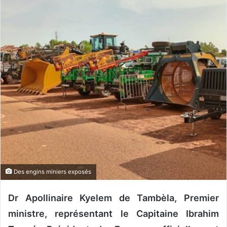
u
n
c
o
u
r
r
i
e
l
Des engins miniers exposés
Dr Apollinaire Kyelem de Tambèla, Premier
ministre, représentant le Capitaine Ibrahim