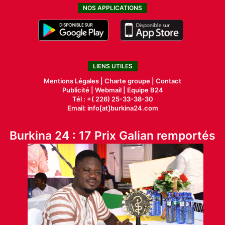
NOS APPLICATIONS
LIENS UTILES
Mentions Légales |
Charte groupe |
Contact
Publicité
|
Webmail |
Equipe B24
Tél : +( 226) 25-33-38-30
Email: info[at]burkina24.com
Burkina 24 : 17 Prix Galian remportés