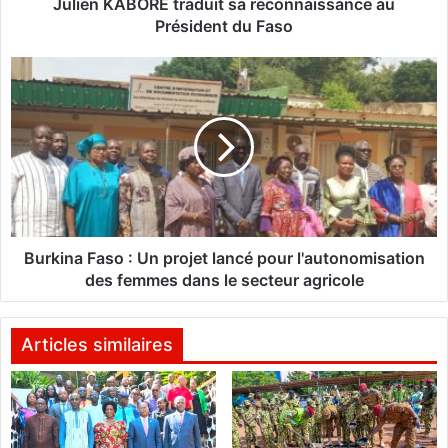
a
Julien KABORE traduit sa reconnaissance au
p
Président du Faso
o
s
B
t
u
o
r
l
k
i
i
q
n
u
a
e
F
d
a
u
s
Burkina Faso : Un projet lancé pour l'autonomisation
G
o
des femmes dans le secteur agricole
h
:
a
U
n
n
Articles similaires
a
p
:
r
M
o
o
j
n
e