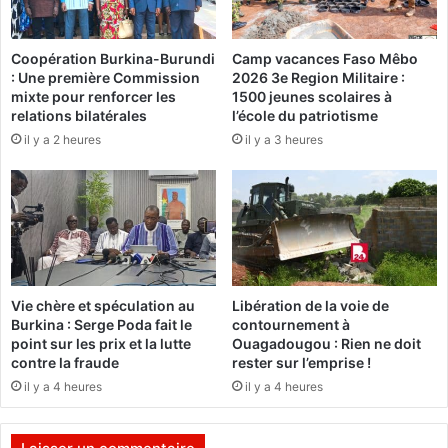
s
t
e
l
i
Coopération Burkina-Burundi
Camp vacances Faso Mêbo
a
: Une première Commission
2026 3e Region Militaire :
g
n
mixte pour renforcer les
1500 jeunes scolaires à
n
c
relations bilatérales
l’école du patriotisme
e
é
il y a 2 heures
il y a 3 heures
u
p
r
o
J
u
u
r
l
l
i
'
e
a
n
u
Vie chère et spéculation au
Libération de la voie de
K
t
Burkina : Serge Poda fait le
contournement à
A
o
point sur les prix et la lutte
Ouagadougou : Rien ne doit
B
n
contre la fraude
rester sur l’emprise !
O
o
il y a 4 heures
il y a 4 heures
R
m
E
i
t
s