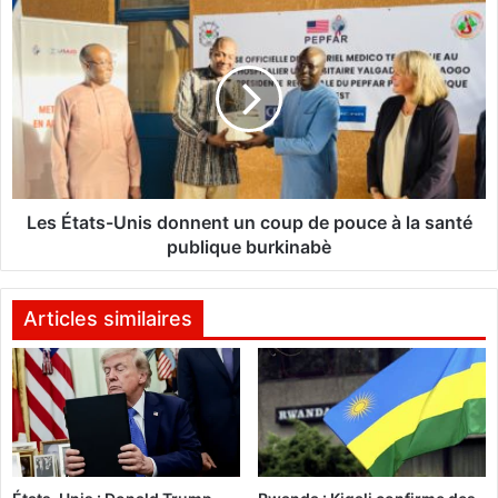
à
L
l
e
a
s
P
É
r
t
e
a
s
t
s
s
e
-
p
U
Les États-Unis donnent un coup de pouce à la santé
r
n
publique burkinabè
i
i
v
s
é
d
Articles similaires
e
o
n
:
n
8
e
7
n
m
t
é
u