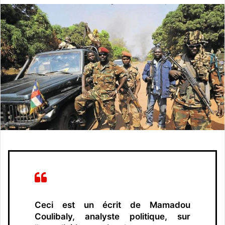
v
o
y
e
r
u
n
c
o
u
r
r
i
e
l
Ceci est un écrit de Mamadou
Coulibaly, analyste politique, sur