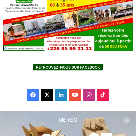
RETROUVEZ-NOUS SUR FACEBOOK
F
X
L
Y
I
T
a
i
o
n
i
c
n
u
s
k
MÉTÉO
e
k
T
t
T