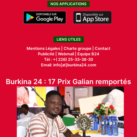
NOS APPLICATIONS
LIENS UTILES
Mentions Légales |
Charte groupe |
Contact
Publicité
|
Webmail |
Equipe B24
Tél : +( 226) 25-33-38-30
Email: info[at]burkina24.com
Burkina 24 : 17 Prix Galian remportés