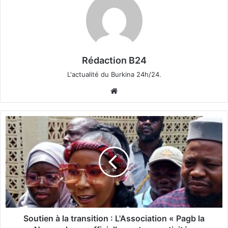
Rédaction B24
L'actualité du Burkina 24h/24.
We
bsi
te
S
o
u
t
i
e
n
à
l
a
Soutien à la transition : L'Association « Pagb la