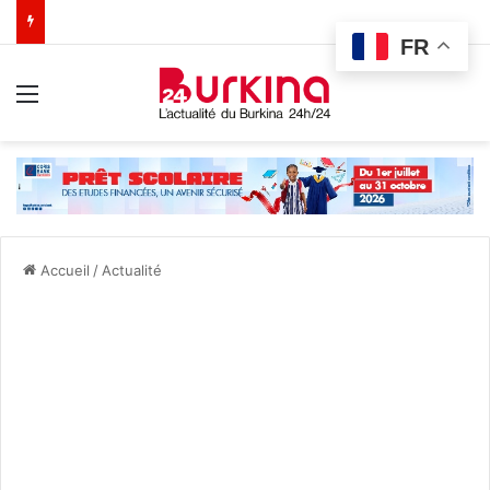
FR
Menu
Accueil
/
Actualité