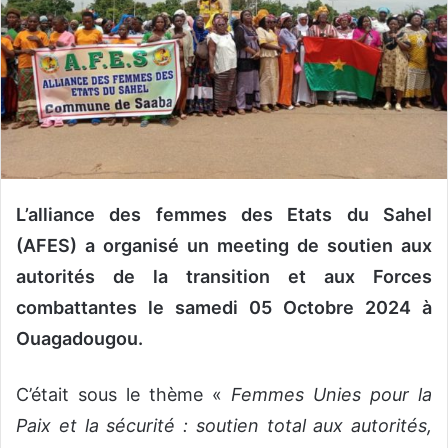
n
c
o
u
r
r
i
e
l
L’alliance des femmes des Etats du Sahel
(AFES) a organisé un meeting de soutien aux
autorités de la transition et aux Forces
combattantes le samedi 05 Octobre 2024 à
Ouagadougou.
C’était sous le thème «
Femmes Unies pour la
Paix et la sécurité : soutien total aux autorités,