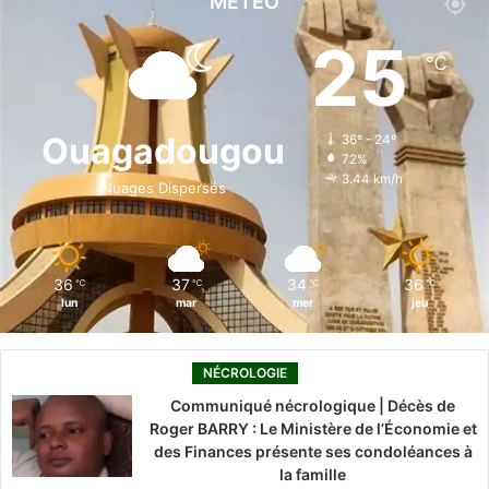
MÉTÉO
e
k
T
t
T
25
℃
b
e
u
a
o
o
d
b
g
k
Ouagadougou
36º - 24º
72%
o
i
e
r
3.44 km/h
Nuages Dispersés
k
n
a
m
36
37
34
36
℃
℃
℃
℃
lun
mar
mer
jeu
NÉCROLOGIE
Communiqué nécrologique | Décès de
Roger BARRY : Le Ministère de l’Économie et
des Finances présente ses condoléances à
la famille