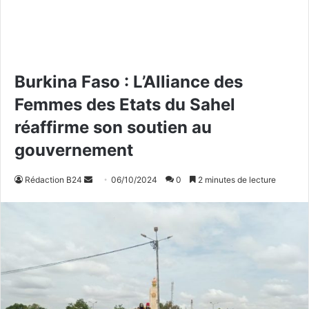
Burkina Faso : L’Alliance des
Femmes des Etats du Sahel
réaffirme son soutien au
gouvernement
Rédaction B24
E
06/10/2024
0
2 minutes de lecture
n
v
o
y
e
r
u