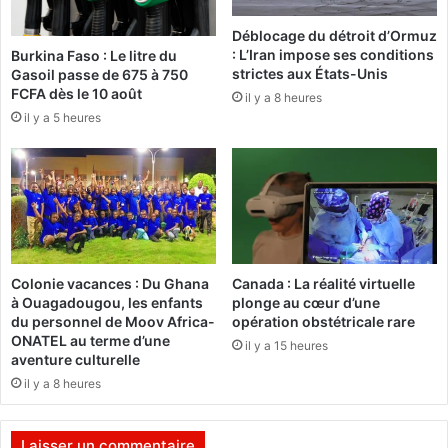
i
o
Déblocage du détroit d’Ormuz
o
a
: L’Iran impose ses conditions
Burkina Faso : Le litre du
n
z
strictes aux États-Unis
Gasoil passe de 675 à 750
«
e
FCFA dès le 10 août
il y a 8 heures
O
il y a 5 heures
P
u
a
é
g
d
b
r
l
a
a
o
N
g
a
o
Colonie vacances : Du Ghana
Canada : La réalité virtuelle
a
a
à Ouagadougou, les enfants
plonge au cœur d’une
m
p
du personnel de Moov Africa-
opération obstétricale rare
p
ONATEL au terme d’une
il y a 15 heures
»
e
aventure culturelle
l
l
il y a 8 heures
a
l
n
e
c
à
Laisser un commentaire