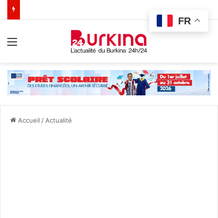
FR
Menu
Accueil
/
Actualité