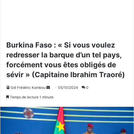
Burkina Faso : « Si vous voulez
redresser la barque d’un tel pays,
forcément vous êtes obligés de
sévir » (Capitaine Ibrahim Traoré)
Sié Frédéric Kambou
E
05/10/2024
0
n
Temps de lecture 1 minute
v
o
y
e
r