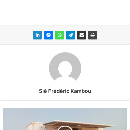
Sié Frédéric Kambou
L
e
s
m