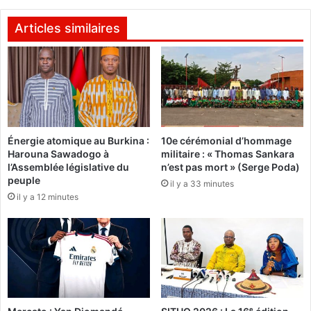
s
e
a
1
Articles similaires
f
:
f
L
a
e
i
R
r
C
e
K
s
f
é
Énergie atomique au Burkina :
10e cérémonial d’hommage
a
Harouna Sawadogo à
militaire : « Thomas Sankara
t
i
l’Assemblée législative du
n’est pas mort » (Serge Poda)
r
t
peuple
a
il y a 33 minutes
p
il y a 12 minutes
n
l
g
i
è
e
r
r
e
S
s
a
l
l
a
i