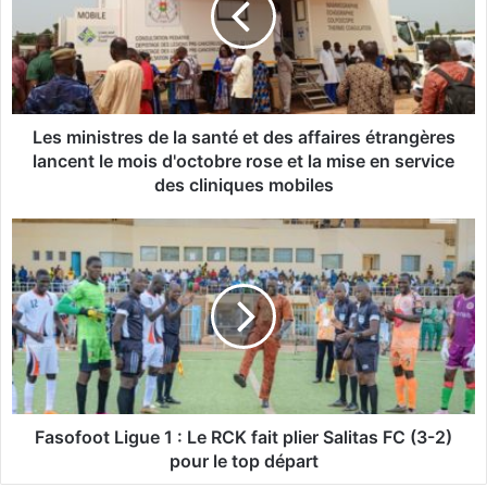
i
n
i
s
t
r
Les ministres de la santé et des affaires étrangères
e
lancent le mois d'octobre rose et la mise en service
s
des cliniques mobiles
d
e
F
l
a
a
s
s
o
a
f
n
o
t
o
é
t
e
L
t
i
Fasofoot Ligue 1 : Le RCK fait plier Salitas FC (3-2)
d
g
pour le top départ
e
u