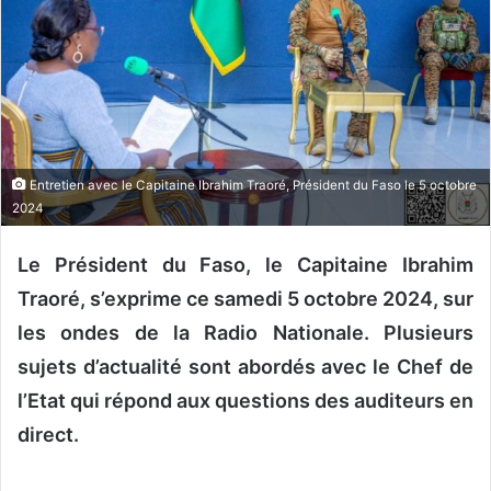
u
n
c
o
u
r
r
Entretien avec le Capitaine Ibrahim Traoré, Président du Faso le 5 octobre
i
2024
e
l
Le Président du Faso, le Capitaine Ibrahim
Traoré, s’exprime ce samedi 5 octobre 2024, sur
les ondes de la Radio Nationale. Plusieurs
sujets d’actualité sont abordés avec le Chef de
l’Etat qui répond aux questions des auditeurs en
direct.