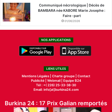
Communiqué nécrologique | Décès de
BAMBARA née KABORE Marie Josephe :
Faire -part
01/06/2026
NOS APPLICATIONS
LIENS UTILES
Mentions Légales |
Charte groupe |
Contact
Publicité
|
Webmail |
Equipe B24
Tél : +( 226) 25-33-38-30
Email: info[at]burkina24.com
Burkina 24 : 17 Prix Galian remportés