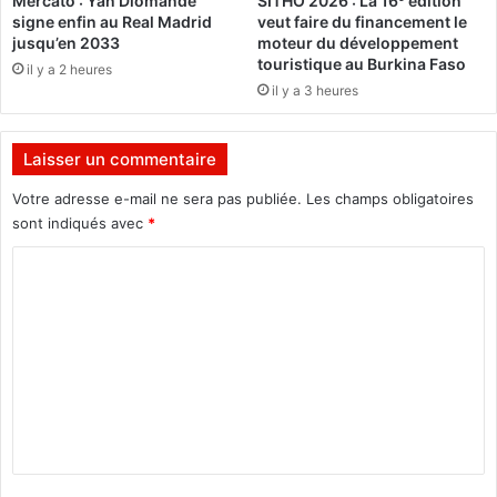
Mercato : Yan Diomandé
SITHO 2026 : La 16ᵉ édition
n
t
signe enfin au Real Madrid
veut faire du financement le
c
a
jusqu’en 2033
moteur du développement
e
s
touristique au Burkina Faso
il y a 2 heures
n
F
il y a 3 heures
t
C
l
(
e
3
Laisser un commentaire
m
-
o
2
Votre adresse e-mail ne sera pas publiée.
Les champs obligatoires
i
)
sont indiqués avec
*
s
p
d
C
o
'
u
o
o
r
m
c
l
t
e
m
o
t
e
b
o
r
p
n
e
d
t
r
é
o
a