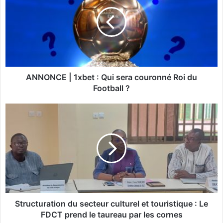
N
O
N
C
E
|
1
x
ANNONCE | 1xbet : Qui sera couronné Roi du
b
Football ?
e
t
S
:
t
Q
r
u
u
i
c
s
t
e
u
r
r
a
a
c
t
Structuration du secteur culturel et touristique : Le
o
i
FDCT prend le taureau par les cornes
u