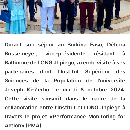
n
c
o
u
r
r
i
Durant son séjour au Burkina Faso, Débora
e
Bossemeyer, vice-présidente résidant à
l
Baltimore de l’ONG Jhpiego, a rendu visite à ses
partenaires dont l’Institut Supérieur des
Sciences de la Population de l’université
Joseph Ki-Zerbo, le mardi 8 octobre 2024.
Cette visite s’inscrit dans le cadre de la
collaboration entre l’institut et l’ONG Jhpiego à
travers le projet «Performance Monitoring for
Action» (PMA).