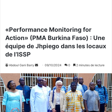
«Performance Monitoring for
Action» (PMA Burkina Faso) : Une
équipe de Jhpiego dans les locaux
de l’ISSP
Abdoul Gani Barry
E
09/10/2024
0
2 minutes de lecture
n
v
o
y
e
r
u