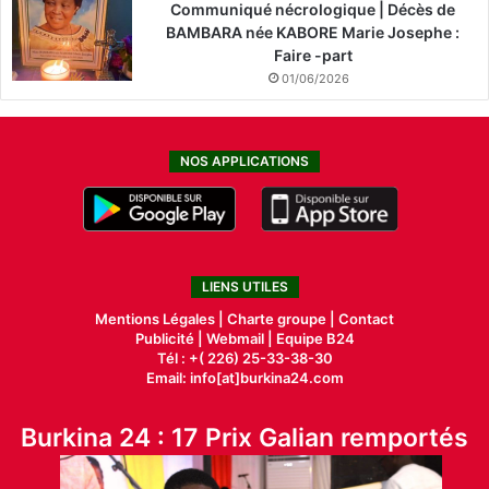
Communiqué nécrologique | Décès de
BAMBARA née KABORE Marie Josephe :
Faire -part
01/06/2026
NOS APPLICATIONS
LIENS UTILES
Mentions Légales |
Charte groupe |
Contact
Publicité
|
Webmail |
Equipe B24
Tél : +( 226) 25-33-38-30
Email: info[at]burkina24.com
Burkina 24 : 17 Prix Galian remportés