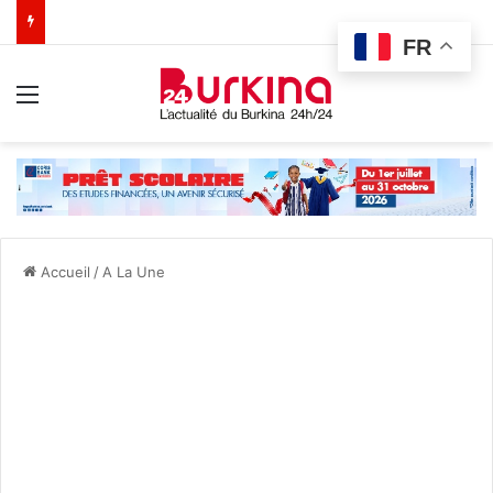
FR
Menu
Accueil
/
A La Une