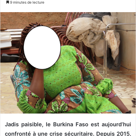
9 minutes de lecture
v
o
y
e
r
u
n
c
o
u
r
r
i
e
l
Jadis paisible, le Burkina Faso est aujourd’hui
confronté à une crise sécuritaire. Depuis 2015,