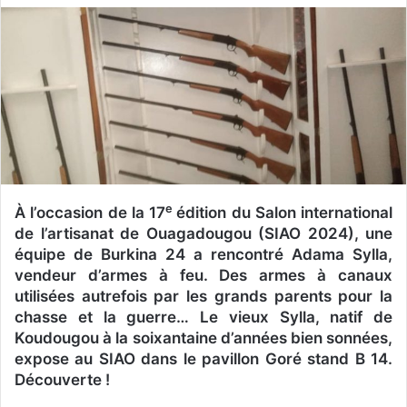
v
o
y
e
r
u
n
c
o
e
À l’occasion de la 17
édition du Salon international
u
de l’artisanat de Ouagadougou (SIAO 2024), une
r
équipe de Burkina 24 a rencontré Adama Sylla,
r
vendeur d’armes à feu. Des armes à canaux
i
utilisées autrefois par les grands parents pour la
e
chasse et la guerre… Le vieux Sylla, natif de
l
Koudougou à la soixantaine d’années bien sonnées,
expose au SIAO dans le pavillon Goré stand B 14.
Découverte !