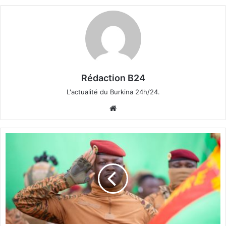
Rédaction B24
L'actualité du Burkina 24h/24.
We
bsi
te
6
4
e
a
n
n
i
v
e