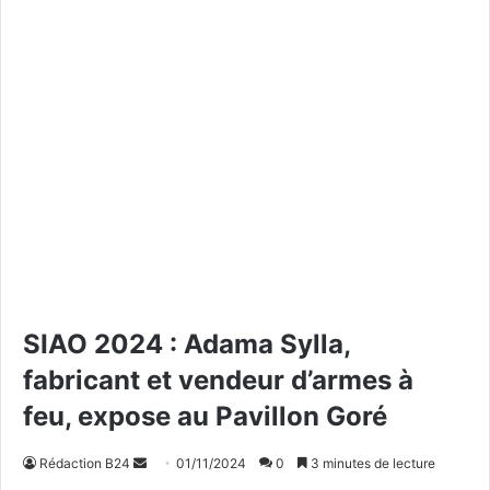
SIAO 2024 : Adama Sylla,
fabricant et vendeur d’armes à
feu, expose au Pavillon Goré
Rédaction B24
E
01/11/2024
0
3 minutes de lecture
n