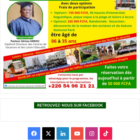
RETROUVEZ-NOUS SUR FACEBOOK
F
X
L
Y
I
T