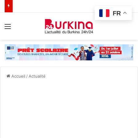
FR
Menu
Accueil
/
Actualité