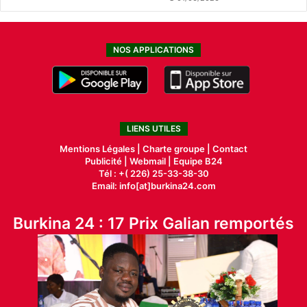
NOS APPLICATIONS
LIENS UTILES
Mentions Légales |
Charte groupe |
Contact
Publicité
|
Webmail |
Equipe B24
Tél : +( 226) 25-33-38-30
Email: info[at]burkina24.com
Burkina 24 : 17 Prix Galian remportés