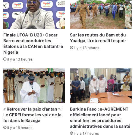
N
i
a
o
t
n
i
p
o
o
n
Finale UFOA-B U20 : Oscar
Sur les routes du Bam et du
p
Barro veut conduire les
Yaadga, là où renaît l’espoir
a
u
Étalons à la CAN en battant le
l
l
il y a 13 heures
Nigeria
e
a
il y a 13 heures
s
i
r
:
e
L
d
e
e
c
2
a
0
p
1
« Retrouver la paix d’antan » :
Burkina Faso : e-AGRÉMENT
i
4
Le CERFI forme les voix de la
officiellement lancé pour
t
foi dans le Bazèga
simplifier les procédures
a
:
administratives dans la santé
il y a 16 heures
i
«
il y a 17 heures