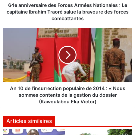
r
64e anniversaire des Forces Armées Nationales : Le
s
capitaine Ibrahim Traoré salue la bravoure des forces
a
combattantes
i
r
A
e
n
d
1
e
0
s
d
F
e
o
l
r
’
c
i
e
n
An 10 de l’insurrection populaire de 2014 : « Nous
s
s
sommes contents de la gestion du dossier
A
u
(Kawoulabou Eka Victor)
r
r
m
r
é
e
Articles similaires
e
c
s
t