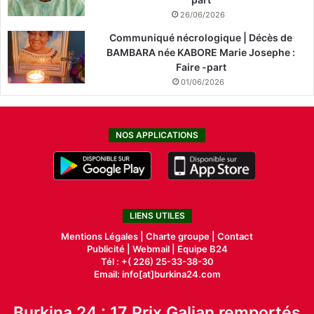
26/06/2026
Communiqué nécrologique | Décès de
BAMBARA née KABORE Marie Josephe :
Faire -part
01/06/2026
NOS APPLICATIONS
LIENS UTILES
Mentions Légales |
Charte groupe |
Contact
Publicité
|
Webmail |
Equipe B24
Tél : +( 226) 25-33-38-30
Email: info[at]burkina24.com
Burkina 24 : 17 Prix Galian remportés