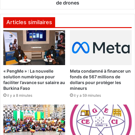
z
e
de drones
n
r
o
r
u
o
Articles similaires
s
r
:
i
L
s
a
t
1
e
5
s
e
n
« PengMe » : La nouvelle
Meta condamné à financer un
é
e
solution numérique pour
fonds de 567 millions de
d
u
faciliter l’avance sur salaire au
dollars pour protéger les
i
t
Burkina Faso
mineurs
t
r
il y a 8 minutes
il y a 59 minutes
i
a
o
l
n
i
m
s
e
é
t
s
e
p