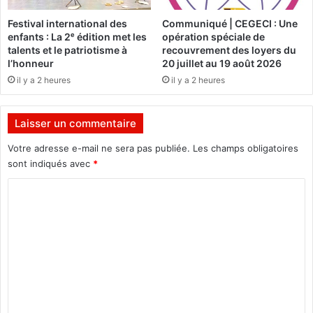
n
a
Festival international des
Communiqué | CEGECI : Une
e
r
enfants : La 2ᵉ édition met les
opération spéciale de
x
d
talents et le patriotisme à
recouvrement des loyers du
e
e
l’honneur
20 juillet au 19 août 2026
r
s
il y a 2 heures
il y a 2 heures
g
f
u
r
e
a
Laisser un commentaire
l
p
’
p
Votre adresse e-mail ne sera pas publiée.
Les champs obligatoires
a
e
sont indiqués avec
*
r
s
t
C
d
d
e
o
u
d
m
c
r
i
o
m
r
n
e
q
e
u
s
n
e