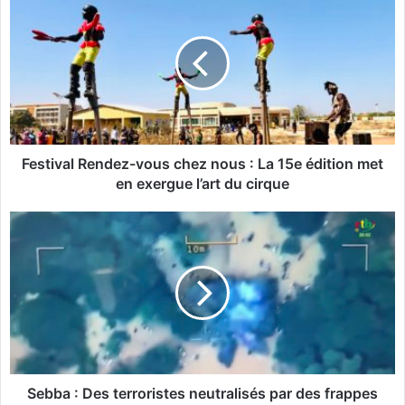
e
s
t
i
v
a
l
R
e
Festival Rendez-vous chez nous : La 15e édition met
n
en exergue l’art du cirque
d
e
S
z
e
-
b
v
b
o
a
u
:
s
D
c
e
h
s
e
t
Sebba : Des terroristes neutralisés par des frappes