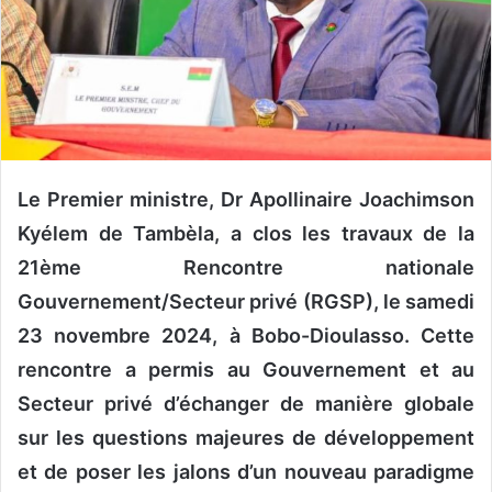
n
c
o
u
r
r
i
e
Le Premier ministre, Dr Apollinaire Joachimson
l
Kyélem de Tambèla, a clos les travaux de la
21ème Rencontre nationale
Gouvernement/Secteur privé (RGSP), le samedi
23 novembre 2024, à Bobo-Dioulasso. Cette
rencontre a permis au Gouvernement et au
Secteur privé d’échanger de manière globale
sur les questions majeures de développement
et de poser les jalons d’un nouveau paradigme