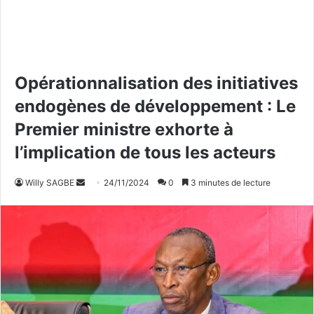
Opérationnalisation des initiatives
endogènes de développement : Le
Premier ministre exhorte à
l’implication de tous les acteurs
Willy SAGBE
E
24/11/2024
0
3 minutes de lecture
n
v
o
y
e
r
u