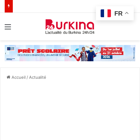
FR
Menu
Accueil
/
Actualité