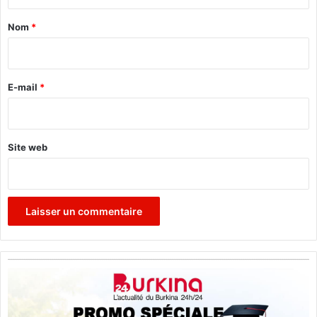
t
a
Nom
*
i
r
e
E-mail
*
*
Site web