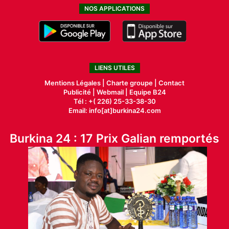
NOS APPLICATIONS
LIENS UTILES
Mentions Légales |
Charte groupe |
Contact
Publicité
|
Webmail |
Equipe B24
Tél : +( 226) 25-33-38-30
Email: info[at]burkina24.com
Burkina 24 : 17 Prix Galian remportés