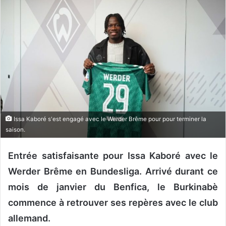
o
y
e
r
u
n
c
o
u
r
Issa Kaboré s'est engagé avec le Werder Brême pour pour terminer la
r
saison.
i
e
Entrée satisfaisante pour Issa Kaboré avec le
l
Werder Brême en Bundesliga. Arrivé durant ce
mois de janvier du Benfica, le Burkinabè
commence à retrouver ses repères avec le club
allemand.