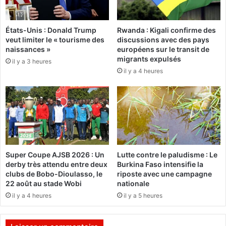
i
i
t
r
États-Unis : Donald Trump
Rwanda : Kigali confirme des
l
e
veut limiter le « tourisme des
discussions avec des pays
e
d
naissances »
européens sur le transit de
t
e
migrants expulsés
il y a 3 heures
o
P
il y a 4 heures
n
a
c
b
o
r
n
é
t
:
r
3
e
6
l
5
Super Coupe AJSB 2026 : Un
Lutte contre le paludisme : Le
e
j
derby très attendu entre deux
Burkina Faso intensifie la
g
o
clubs de Bobo-Dioulasso, le
riposte avec une campagne
o
u
22 août au stade Wobi
nationale
u
r
il y a 4 heures
il y a 5 heures
v
s
e
d
r
e