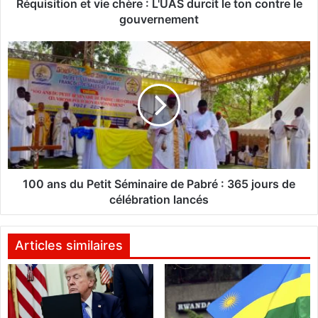
o
Réquisition et vie chère : L'UAS durcit le ton contre le
n
gouvernement
e
t
1
v
0
i
0
e
a
c
n
h
s
è
d
r
u
e
P
:
e
100 ans du Petit Séminaire de Pabré : 365 jours de
L
t
célébration lancés
'
i
U
t
A
S
Articles similaires
S
é
d
m
u
i
r
n
c
a