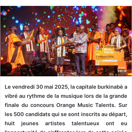
v
o
y
e
r
u
n
c
o
u
r
r
i
Le vendredi 30 mai 2025, la capitale burkinabè a
e
vibré au rythme de la musique lors de la grande
l
finale du concours Orange Music Talents.
Sur
les 500 candidats qui se sont inscrits au départ,
huit jeunes artistes talentueux ont eu