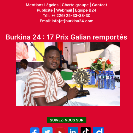
Mentions Légales |
Charte groupe |
Contact
Publicité
|
Webmail |
Equipe B24
Tél : +( 226) 25-33-38-30
Email: info[at]burkina24.com
Burkina 24 : 17 Prix Galian remportés
SUIVEZ-NOUS SUR