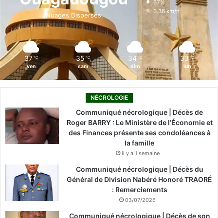
67%
o
i
e
r
3.36 km/h
Nuages Dispersés
k
n
a
m
37
35
34
33
℃
℃
℃
℃
ven
sam
dim
lun
NÉCROLOGIE
Communiqué nécrologique | Décès de
Roger BARRY : Le Ministère de l’Économie et
des Finances présente ses condoléances à
la famille
il y a 1 semaine
Communiqué nécrologique | Décès du
Général de Division Nabéré Honoré TRAORÉ
: Remerciements
03/07/2026
Communiqué nécrologique | Décès de son