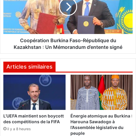
r
p
è
é
s
r
d
a
e
t
2
i
0
o
Coopération Burkina Faso-République du
0
n
Kazakhstan : Un Mémorandum d’entente signé
0
B
0
u
c
r
Articles similaires
a
k
n
i
d
n
i
a
d
F
a
a
t
s
L’UEFA maintient son boycott
Énergie atomique au Burkina :
s
o
des compétitions de la FIFA
Harouna Sawadogo à
s
-
l’Assemblée législative du
e
il y a 8 heures
R
peuple
l
é