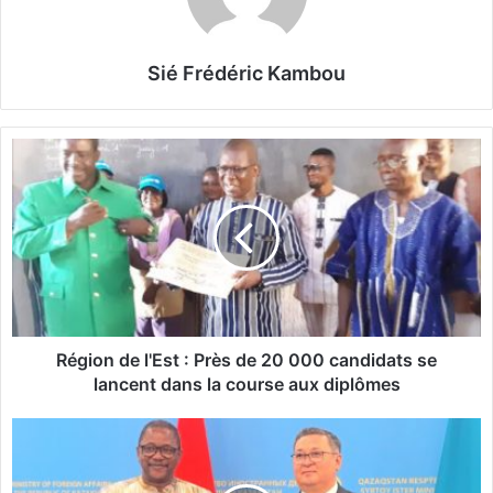
Sié Frédéric Kambou
R
é
g
i
o
n
d
e
l
'
Région de l'Est : Près de 20 000 candidats se
E
lancent dans la course aux diplômes
s
t
C
:
o
P
o