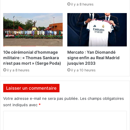
il y a 8 heures
a
p
n
u
c
b
e
l
n
i
t
q
d
u
a
e
10e cérémonial d’hommage
Mercato : Yan Diomandé
n
d
militaire : « Thomas Sankara
signe enfin au Real Madrid
s
u
n’est pas mort » (Serge Poda)
jusqu’en 2033
l
K
il y a 8 heures
il y a 10 heures
a
a
c
z
o
a
Laisser un commentaire
u
k
r
h
Votre adresse e-mail ne sera pas publiée.
Les champs obligatoires
s
s
sont indiqués avec
*
e
t
a
a
C
u
n
o
x
: