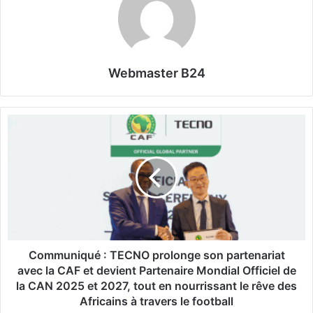
Webmaster B24
C
o
m
m
u
n
i
q
u
é
Communiqué : TECNO prolonge son partenariat
:
avec la CAF et devient Partenaire Mondial Officiel de
T
la CAN 2025 et 2027, tout en nourrissant le rêve des
E
Africains à travers le football
C