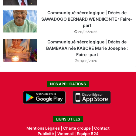
l
Communiqué nécrologique | Décès de
e
SAWADOGO BERNARD WENDIKONTE : Faire-
f
part
o
o
26/06/2026
t
Communiqué nécrologique | Décès de
b
BAMBARA née KABORE Marie Josephe :
a
Faire -part
l
01/06/2026
l
NOS APPLICATIONS
LIENS UTILES
Mentions Légales |
Charte groupe |
Contact
Publicité
|
Webmail |
Equipe B24