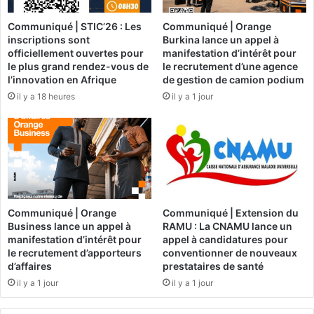
i
s
a
Communiqué | STIC’26 : Les
Communiqué | Orange
A
t
inscriptions sont
Burkina lance un appel à
é
officiellement ouvertes pour
manifestation d’intérêt pour
a
r
le plus grand rendez-vous de
le recrutement d’une agence
v
o
l’innovation en Afrique
de gestion de camion podium
e
p
il y a 18 heures
il y a 1 jour
c
o
l
r
a
t
C
s
A
d
F
u
e
B
t
u
Communiqué | Orange
Communiqué | Extension du
d
r
Business lance un appel à
RAMU : La CNAMU lance un
e
k
manifestation d’intérêt pour
appel à candidatures pour
v
i
le recrutement d’apporteurs
conventionner de nouveaux
i
n
d’affaires
prestataires de santé
e
a
il y a 1 jour
il y a 1 jour
n
F
t
a