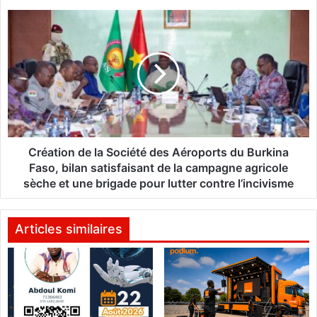
N
C
O
r
p
é
r
a
o
t
l
i
o
o
n
n
g
d
e
e
Création de la Société des Aéroports du Burkina
s
l
Faso, bilan satisfaisant de la campagne agricole
o
a
sèche et une brigade pour lutter contre l’incivisme
n
S
p
o
a
c
Articles similaires
r
i
t
é
e
t
n
é
a
d
r
e