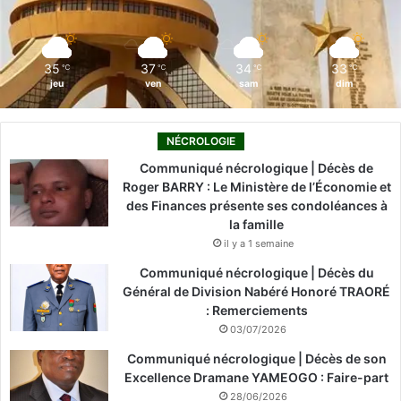
v
t
k
n
a
e
e
d
m
r
e
c
35
37
34
33
℃
℃
℃
℃
s
o
jeu
ven
sam
dim
A
n
f
t
r
r
NÉCROLOGIE
i
e
Communiqué nécrologique | Décès de
c
l
Roger BARRY : Le Ministère de l’Économie et
a
’
des Finances présente ses condoléances à
i
i
la famille
n
n
il y a 1 semaine
s
c
à
Communiqué nécrologique | Décès du
i
t
Général de Division Nabéré Honoré TRAORÉ
v
r
: Remerciements
i
a
s
03/07/2026
v
m
Communiqué nécrologique | Décès de son
e
e
Excellence Dramane YAMEOGO : Faire-part
r
28/06/2026
s