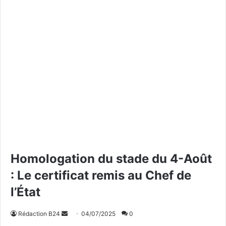
Homologation du stade du 4-Août
: Le certificat remis au Chef de
l’État
Rédaction B24
E
04/07/2025
0
n