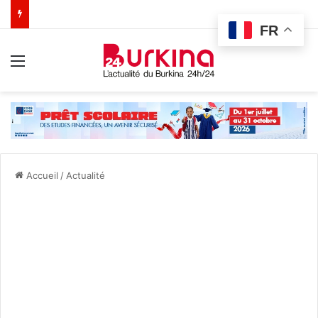
FR
Menu
Accueil
/
Actualité