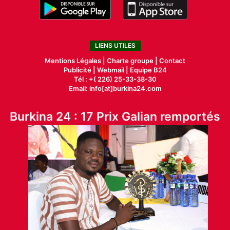
LIENS UTILES
Mentions Légales |
Charte groupe |
Contact
Publicité
|
Webmail |
Equipe B24
Tél : +( 226) 25-33-38-30
Email: info[at]burkina24.com
Burkina 24 : 17 Prix Galian remportés