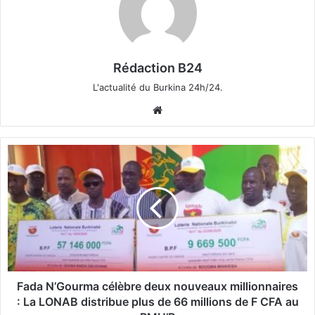
Rédaction B24
L'actualité du Burkina 24h/24.
We
bsi
te
F
a
d
a
N
’
G
o
u
r
Fada N’Gourma célèbre deux nouveaux millionnaires
m
: La LONAB distribue plus de 66 millions de F CFA au
a