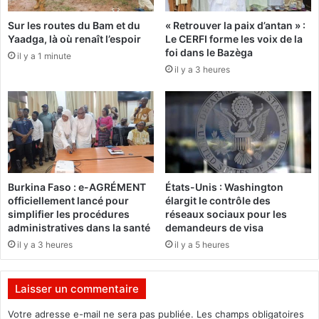
l
i
l
Sur les routes du Bam et du
« Retrouver la paix d’antan » :
n
Yaadga, là où renaît l’espoir
Le CERFI forme les voix de la
i
e
foi dans le Bazèga
o
il y a 1 minute
p
n
il y a 3 heures
o
n
u
a
r
i
l
r
'
e
o
s
r
:
i
Burkina Faso : e-AGRÉMENT
États-Unis : Washington
L
e
officiellement lancé pour
élargit le contrôle des
a
n
simplifier les procédures
réseaux sociaux pour les
L
t
administratives dans la santé
demandeurs de visa
O
a
il y a 3 heures
il y a 5 heures
N
t
A
i
B
o
Laisser un commentaire
d
n
i
e
Votre adresse e-mail ne sera pas publiée.
Les champs obligatoires