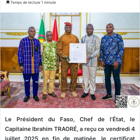
Temps de lecture 1 minute
v
o
y
e
r
u
n
c
o
u
r
r
i
e
l
Le Président du Faso, Chef de l’État, le
Capitaine Ibrahim TRAORÉ, a reçu ce vendredi 4
juillet 2025 en fin de matinée, le certificat