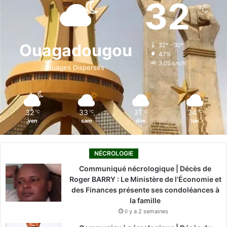
32
℃
b
e
u
a
o
o
d
b
g
k
Ouagadougou
32º - 30º
47%
o
i
e
r
3.05 km/h
Nuages Dispersés
k
n
a
m
32
33
31
34
℃
℃
℃
℃
ven
sam
dim
lun
NÉCROLOGIE
Communiqué nécrologique | Décès de
Roger BARRY : Le Ministère de l’Économie et
des Finances présente ses condoléances à
la famille
il y a 2 semaines