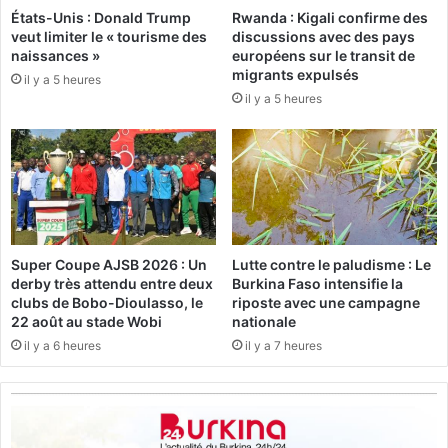
i
États-Unis : Donald Trump
Rwanda : Kigali confirme des
n
veut limiter le « tourisme des
discussions avec des pays
f
e
naissances »
européens sur le transit de
i
s
migrants expulsés
c
il y a 5 heures
d
il y a 5 heures
a
e
t
c
r
i
e
m
m
e
i
n
s
t
a
p
Super Coupe AJSB 2026 : Un
Lutte contre le paludisme : Le
u
o
derby très attendu entre deux
Burkina Faso intensifie la
C
u
clubs de Bobo-Dioulasso, le
riposte avec une campagne
h
r
22 août au stade Wobi
nationale
e
s
il y a 6 heures
il y a 7 heures
f
o
d
u
e
t
l
e
’
n