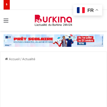
FR
Menu
Accueil
/
Actualité