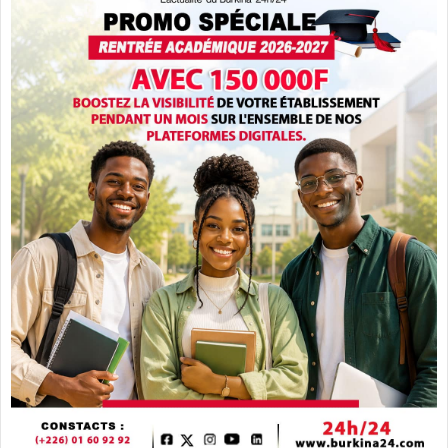
É
i
t
r
a
l
t
e
s
e
f
f
o
r
t
s
d
e
l
o
g
e
m
e
n