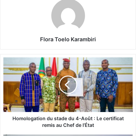
Flora Toelo Karambiri
H
o
m
o
l
o
g
a
t
i
Homologation du stade du 4-Août : Le certificat
o
remis au Chef de l’État
n