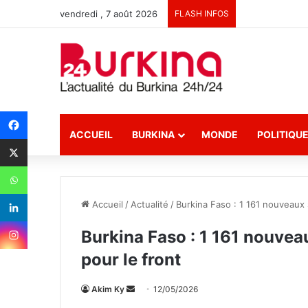
vendredi , 7 août 2026
FLASH INFOS
ACCUEIL
BURKINA
MONDE
POLITIQU
Accueil
/
Actualité
/
Burkina Faso : 1 161 nouveaux 
Burkina Faso : 1 161 nouvea
pour le front
Akim Ky
E
12/05/2026
n