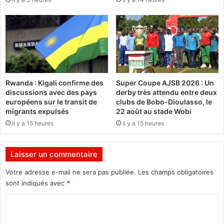
«
/
N
2
é
4
k
r
»
é
,
»
u
R
Rwanda : Kigali confirme des
Super Coupe AJSB 2026 : Un
n
é
discussions avec des pays
derby très attendu entre deux
e
s
européens sur le transit de
clubs de Bobo-Dioulasso, le
s
u
migrants expulsés
22 août au stade Wobi
t
l
il y a 15 heures
il y a 15 heures
r
t
a
a
t
t
Laisser un commentaire
é
s
g
d
Votre adresse e-mail ne sera pas publiée.
Les champs obligatoires
i
u
sont indiqués avec
*
e
T
d
i
C
e
r
o
t
a