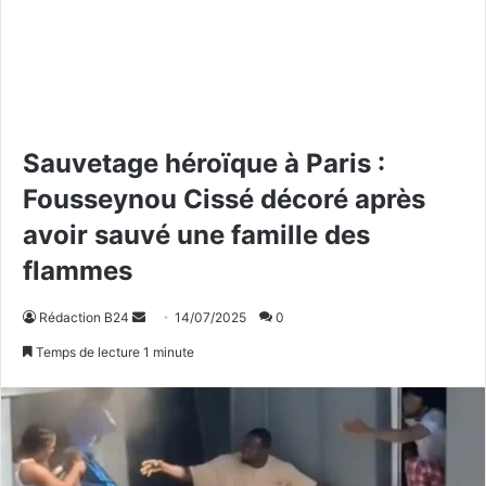
Sauvetage héroïque à Paris :
Fousseynou Cissé décoré après
avoir sauvé une famille des
flammes
Rédaction B24
E
14/07/2025
0
n
Temps de lecture 1 minute
v
o
y
e
r