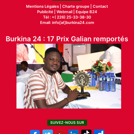
Mentions Légales |
Charte groupe |
Contact
Publicité
|
Webmail |
Equipe B24
Tél : +( 226) 25-33-38-30
Email: info[at]burkina24.com
Burkina 24 : 17 Prix Galian remportés
SUIVEZ-NOUS SUR