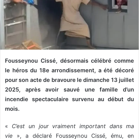
u
n
c
o
u
r
r
i
Fousseynou Cissé, désormais célébré comme
e
le héros du 18e arrondissement, a été décoré
l
pour son acte de bravoure le dimanche 13 juillet
2025, après avoir sauvé une famille d’un
incendie spectaculaire survenu au début du
mois.
«
C’est un jour vraiment important dans ma
vie
», a déclaré Fousseynou Cissé, ému, en