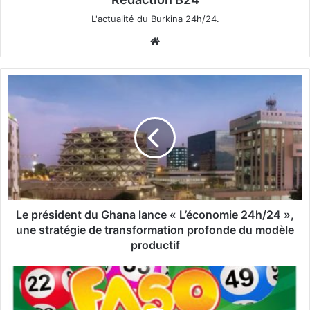
L'actualité du Burkina 24h/24.
We
bsi
te
L
e
p
r
é
s
i
d
e
n
Le président du Ghana lance « L’économie 24h/24 »,
t
une stratégie de transformation profonde du modèle
d
productif
u
G
C
h
o
a
m