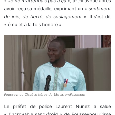
«
Je ne m’attendais pas à ça
», a-t-il avoué après
avoir reçu sa médaille, exprimant un «
sentiment
de joie, de fierté, de soulagement
». Il s’est dit
« ému et à la fois honoré ».
Fousseynou Cissé le héros du 18e arrondissement
Le préfet de police Laurent Nuñez a salué
« l’incroyable sang-froid » de Fousseynou Cissé