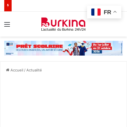
FR
Menu
Accueil
/
Actualité