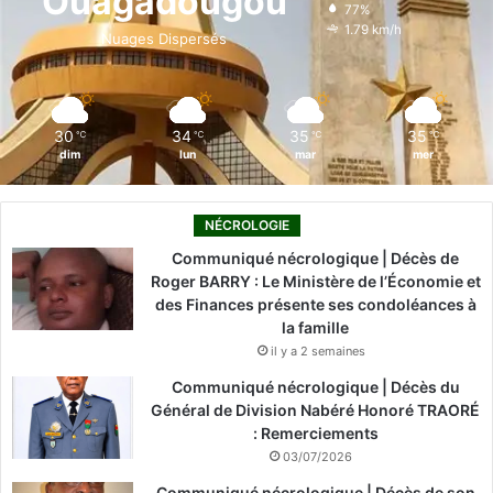
Ouagadougou
77%
o
i
e
r
1.79 km/h
Nuages Dispersés
k
n
a
m
30
34
35
35
℃
℃
℃
℃
dim
lun
mar
mer
NÉCROLOGIE
Communiqué nécrologique | Décès de
Roger BARRY : Le Ministère de l’Économie et
des Finances présente ses condoléances à
la famille
il y a 2 semaines
Communiqué nécrologique | Décès du
Général de Division Nabéré Honoré TRAORÉ
: Remerciements
03/07/2026
Communiqué nécrologique | Décès de son