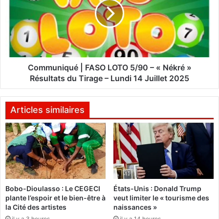
n
m
a
u
l
n
a
i
n
q
c
u
e
é
Communiqué | FASO LOTO 5/90 – « Nékré »
«
|
Résultats du Tirage – Lundi 14 Juillet 2025
F
L
A
’
S
Articles similaires
é
O
c
L
o
O
n
T
o
O
m
5
i
/
e
Bobo-Dioulasso : Le CEGECI
États-Unis : Donald Trump
9
plante l’espoir et le bien-être à
veut limiter le « tourisme des
2
0
la Cité des artistes
naissances »
4
–
h
il y a 3 heures
il y a 14 heures