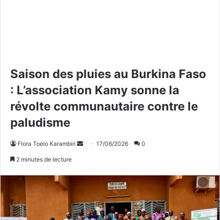
Saison des pluies au Burkina Faso
: L’association Kamy sonne la
révolte communautaire contre le
paludisme
Flora Toelo Karambiri
E
17/06/2026
0
n
2 minutes de lecture
v
o
y
e
r