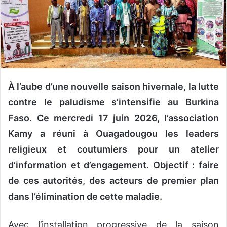
u
n
c
o
u
r
r
À l’aube d’une nouvelle saison hivernale, la lutte
i
contre le paludisme s’intensifie au Burkina
e
l
Faso. Ce mercredi 17 juin 2026, l’association
Kamy a réuni à Ouagadougou les leaders
religieux et coutumiers pour un atelier
d’information et d’engagement. Objectif : faire
de ces autorités, des acteurs de premier plan
dans l’élimination de cette maladie.
Avec l’installation progressive de la saison