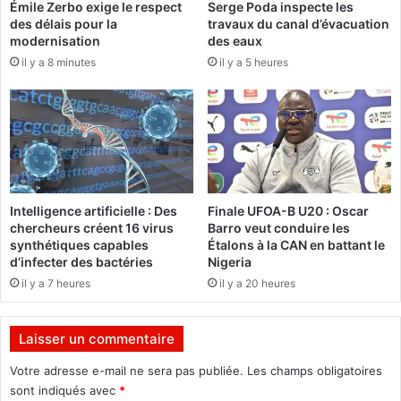
Émile Zerbo exige le respect
Serge Poda inspecte les
u
i
des délais pour la
travaux du canal d’évacuation
n
n
modernisation
des eaux
p
t
il y a 8 minutes
il y a 5 heures
e
é
u
r
l
e
o
s
u
s
r
e
d
a
»
u
Intelligence artificielle : Des
Finale UFOA-B U20 : Oscar
,
x
chercheurs créent 16 virus
Barro veut conduire les
r
é
synthétiques capables
Étalons à la CAN en battant le
e
v
d’infecter des bactéries
Nigeria
g
o
il y a 7 heures
il y a 20 heures
r
l
e
u
t
t
Laisser un commentaire
t
i
e
o
Votre adresse e-mail ne sera pas publiée.
Les champs obligatoires
K
n
sont indiqués avec
*