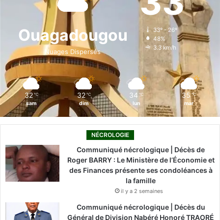
33
b
e
u
a
o
o
d
b
g
k
Ouagadougou
33º - 26º
48%
o
i
e
r
3.3 km/h
Nuages Dispersés
k
n
a
m
32
32
34
35
℃
℃
℃
℃
sam
dim
lun
mar
NÉCROLOGIE
Communiqué nécrologique | Décès de
Roger BARRY : Le Ministère de l’Économie et
des Finances présente ses condoléances à
la famille
il y a 2 semaines
Communiqué nécrologique | Décès du
Général de Division Nabéré Honoré TRAORÉ