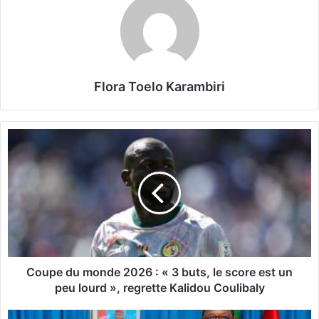
Flora Toelo Karambiri
C
o
u
p
e
d
u
m
o
n
Coupe du monde 2026 : « 3 buts, le score est un
d
peu lourd », regrette Kalidou Coulibaly
e
2
O