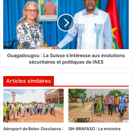
0
u
2
a
6
g
:
a
«
d
3
o
b
u
u
g
t
o
Ouagadougou : La Suisse s’intéresse aux évolutions
s
u
sécuritaires et politiques de l’AES
,
:
l
L
e
a
Articles similaires
s
S
c
u
o
i
r
s
e
s
e
e
s
s
Aéroport de Bobo-Dioulasso :
SN-BRAFASO : Le ministre
t
’