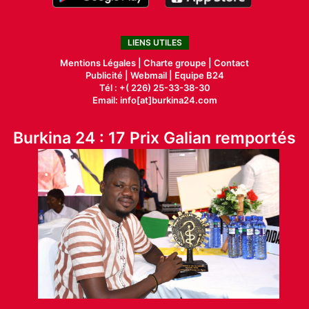
LIENS UTILES
Mentions Légales |
Charte groupe |
Contact
Publicité
|
Webmail |
Equipe B24
Tél : +( 226) 25-33-38-30
Email: info[at]burkina24.com
Burkina 24 : 17 Prix Galian remportés