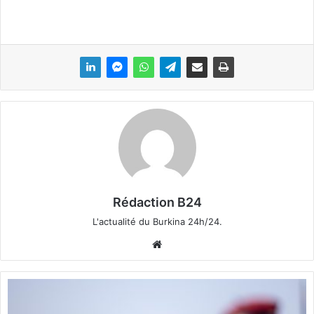
Rédaction B24
L'actualité du Burkina 24h/24.
We
bsi
te
A
E