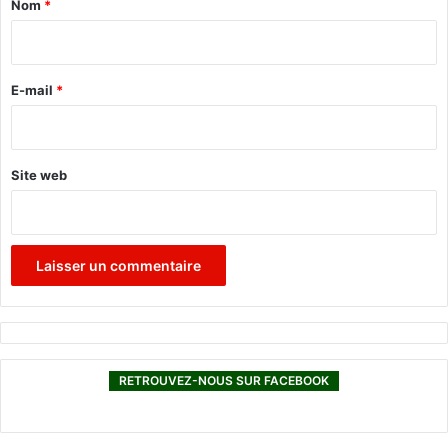
e
Nom
*
r
i
r
r
o
r
e
E-mail
*
i
*
s
t
e
Site web
s
RETROUVEZ-NOUS SUR FACEBOOK