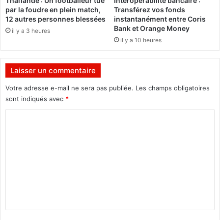
Thaïlande : Un footballeur tué
Interopérabilité bancaire :
r
s
par la foudre en plein match,
Transférez vos fonds
d
p
12 autres personnes blessées
instantanément entre Coris
e
o
Bank et Orange Money
il y a 3 heures
s
u
il y a 10 heures
p
r
e
v
r
i
Laisser un commentaire
t
o
e
l
Votre adresse e-mail ne sera pas publiée.
Les champs obligatoires
s
sont indiqués avec
*
a
C
u
x
o
g
m
r
o
m
u
e
p
e
n
s
t
t
a