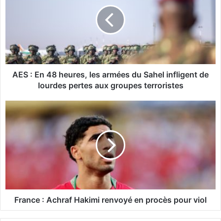
S
:
E
n
4
8
h
e
AES : En 48 heures, les armées du Sahel infligent de
u
lourdes pertes aux groupes terroristes
r
e
F
s
r
,
a
l
n
e
c
s
e
a
:
r
A
m
c
é
h
France : Achraf Hakimi renvoyé en procès pour viol
e
r
s
a