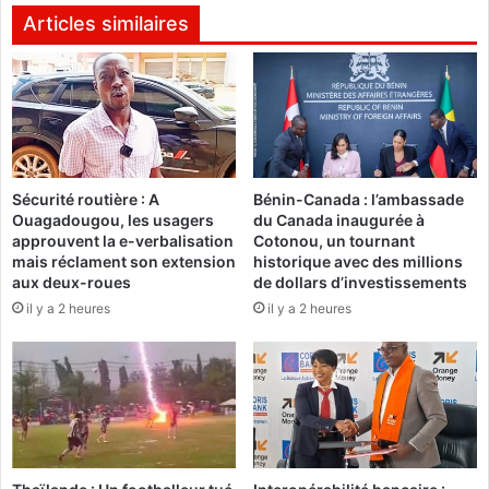
d
f
Articles similaires
u
H
S
a
a
k
h
i
e
m
l
i
i
r
Sécurité routière : A
Bénin-Canada : l’ambassade
n
e
Ouagadougou, les usagers
du Canada inaugurée à
f
n
approuvent la e-verbalisation
Cotonou, un tournant
l
v
mais réclament son extension
historique avec des millions
i
o
aux deux-roues
de dollars d’investissements
g
y
il y a 2 heures
il y a 2 heures
e
é
n
e
t
n
d
p
e
r
l
o
o
c
u
è