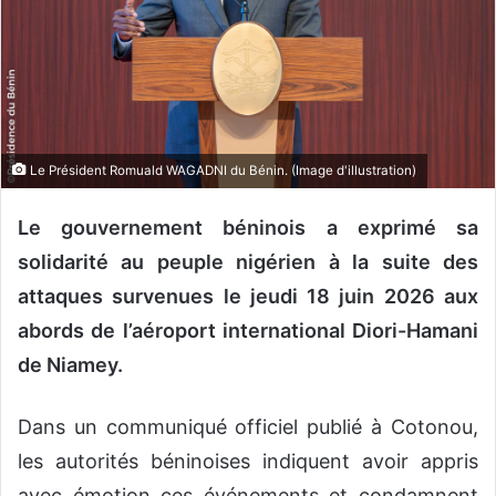
o
u
r
r
i
e
Le Président Romuald WAGADNI du Bénin. (Image d'illustration)
l
Le gouvernement béninois a exprimé sa
solidarité au peuple nigérien à la suite des
attaques survenues le jeudi 18 juin 2026 aux
abords de l’aéroport international Diori-Hamani
de Niamey.
Dans un communiqué officiel publié à Cotonou,
les autorités béninoises indiquent avoir appris
avec émotion ces événements et condamnent