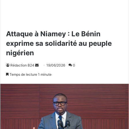
Attaque à Niamey : Le Bénin
exprime sa solidarité au peuple
nigérien
Rédaction B24
E
19/06/2026
0
n
Temps de lecture 1 minute
v
o
y
e
r
u
n
c