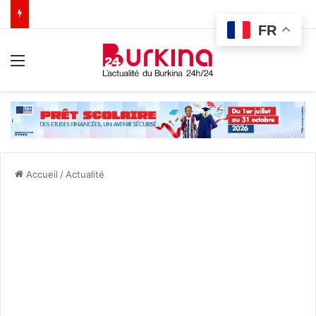
FR
Menu
Accueil
/
Actualité