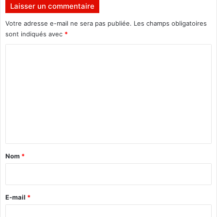
é
n
Laisser un commentaire
r
s
i
o
Votre adresse e-mail ne sera pas publiée.
Les champs obligatoires
e
u
sont indiqués avec
*
n
t
C
i
e
o
n
m
a
u
m
t
e
e
x
n
t
t
i
a
l
Nom
*
e
i
a
r
f
r
e
E-mail
*
i
*
c