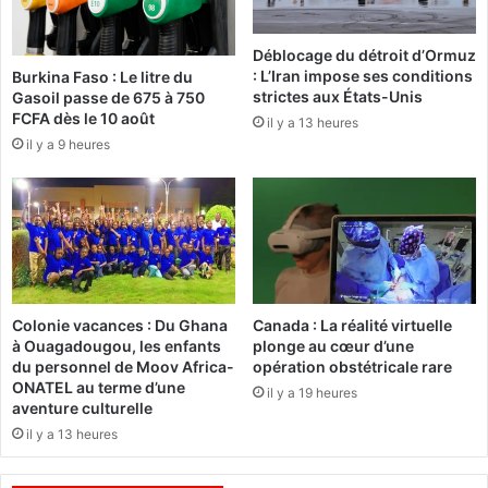
s
i
o
o
Déblocage du détroit d’Ormuz
l
n
: L’Iran impose ses conditions
Burkina Faso : Le litre du
i
a
strictes aux États-Unis
Gasoil passe de 675 à 750
d
f
FCFA dès le 10 août
il y a 13 heures
a
r
il y a 9 heures
r
i
i
c
t
a
é
i
a
n
u
e
p
a
e
p
Colonie vacances : Du Ghana
Canada : La réalité virtuelle
u
p
à Ouagadougou, les enfants
plonge au cœur d’une
p
o
du personnel de Moov Africa-
opération obstétricale rare
l
r
ONATEL au terme d’une
il y a 19 heures
e
t
aventure culturelle
n
e
il y a 13 heures
i
s
g
o