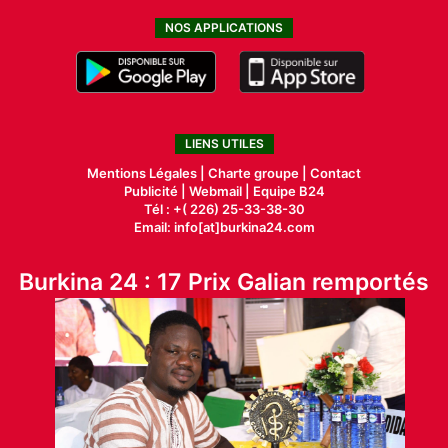
NOS APPLICATIONS
LIENS UTILES
Mentions Légales |
Charte groupe |
Contact
Publicité
|
Webmail |
Equipe B24
Tél : +( 226) 25-33-38-30
Email: info[at]burkina24.com
Burkina 24 : 17 Prix Galian remportés