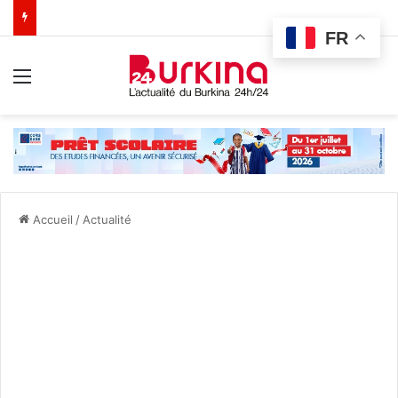
FR
Menu
Accueil
/
Actualité