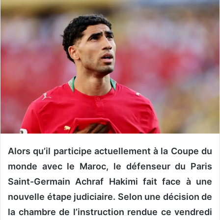
o
y
e
r
u
n
c
o
u
r
r
i
e
Alors qu’il participe actuellement à la Coupe du
l
monde avec le Maroc, le défenseur du Paris
Saint-Germain Achraf Hakimi fait face à une
nouvelle étape judiciaire. Selon une décision de
la chambre de l’instruction rendue ce vendredi