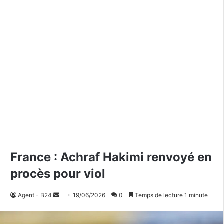
France : Achraf Hakimi renvoyé en
procès pour viol
Agent - B24
E
19/06/2026
0
Temps de lecture 1 minute
n
v