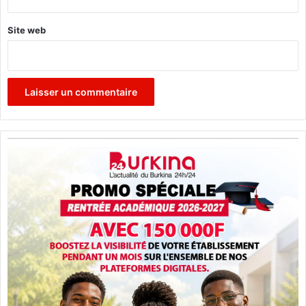
a
i
Site web
n